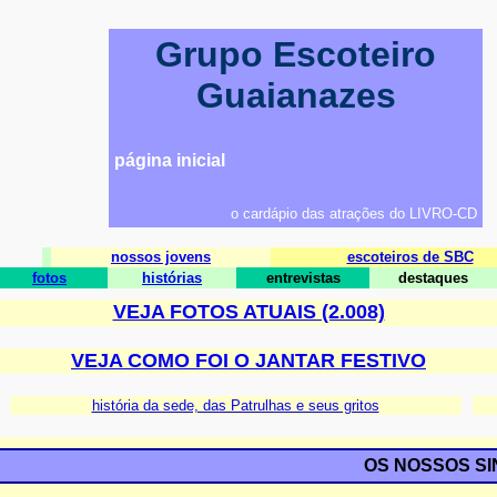
Grupo Escoteiro
Guaianazes
página inicial
o cardápio das atrações do LIVRO-CD
nossos jovens
escoteiros de SBC
fotos
histórias
entrevistas
destaques
VEJA FOTOS ATUAIS (2.008)
VEJA COMO FOI O JANTAR FESTIVO
história da sede, das Patrulhas e seus gritos
OS NOSSOS S