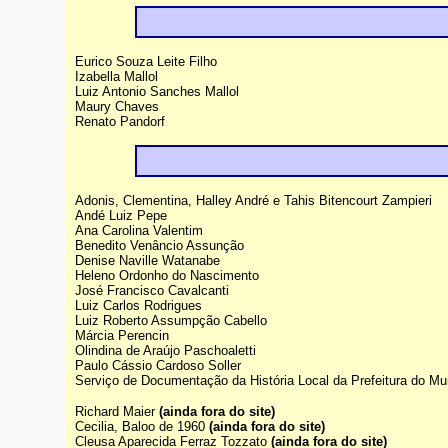
Eurico Souza Leite Filho
Izabella Mallol
Luiz Antonio Sanches Mallol
Maury Chaves
Renato Pandorf
Adonis, Clementina, Halley André e Tahis Bitencourt Zampieri
Andé Luiz Pepe
Ana Carolina Valentim
Benedito Venâncio Assunção
Denise Naville Watanabe
Heleno Ordonho do Nascimento
José Francisco Cavalcanti
Luiz Carlos Rodrigues
Luiz Roberto Assumpção Cabello
Márcia Perencin
Olindina de Araújo Paschoaletti
Paulo Cássio Cardoso Soller
Serviço de Documentação da História Local da Prefeitura do M
Richard Maier
(ainda fora do site)
Cecilia, Baloo de 1960
(ainda fora do site)
Cleusa Aparecida Ferraz Tozzato
(ainda fora do site)