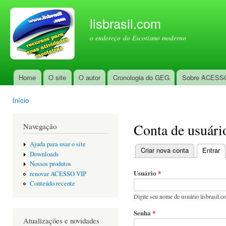
Pul
par
lisbrasil.com
con
o endereço do Escotismo moderno
prin
Home
O site
O autor
Cronologia do GEG
Sobre ACESS
Menu principal
Início
Você está aqui
Conta de usuári
Navegação
Ajuda para usar o site
Criar nova conta
Entrar
(a
Downloads
Abas primárias
Nossos produtos
Usuário
*
renovar ACESSO VIP
Conteúdo recente
Digite seu nome de usuário lisbrasil.c
Senha
*
Atualizações e novidades