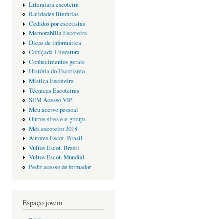
Literatura escoteira
Raridades literárias
Cedidos por escotistas
Memorabilia Escoteira
Dicas de informática
Cobiçada Literatura
Conhecimentos gerais
História do Escotismo
Mística Escoteira
Técnicas Escoteiras
SEM Acesso VIP
Meu acervo pessoal
Outros sites e e-groups
Mês escoteiro 2018
Autores Escot. Brasil
Vultos Escot. Brasil
Vultos Escot. Mundial
Pedir acesso de formador
Espaço jovem