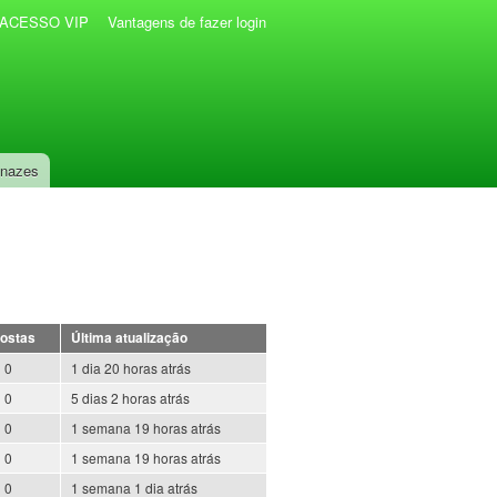
r ACESSO VIP
Vantagens de fazer login
anazes
ostas
Última atualização
0
1 dia 20 horas atrás
0
5 dias 2 horas atrás
0
1 semana 19 horas atrás
0
1 semana 19 horas atrás
0
1 semana 1 dia atrás