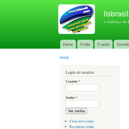
lisbrasi
o endereço do 
Home
O site
O autor
Cronol
Menu principal
Início
Você está aqui
Login do usuário
Usuário
*
Senha
*
Ver senha
Criar nova conta
Recuperar senha