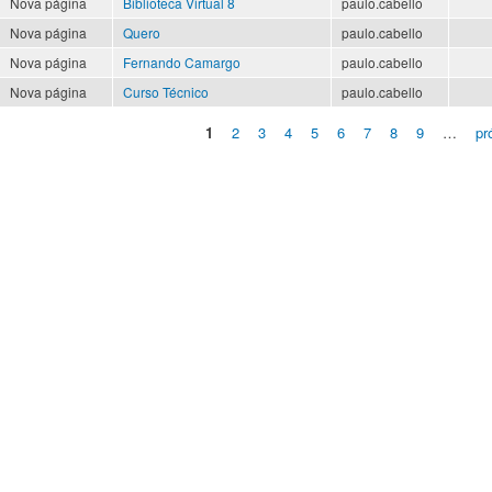
Nova página
Biblioteca Virtual 8
paulo.cabello
Nova página
Quero
paulo.cabello
Nova página
Fernando Camargo
paulo.cabello
Nova página
Curso Técnico
paulo.cabello
1
2
3
4
5
6
7
8
9
…
pr
Páginas