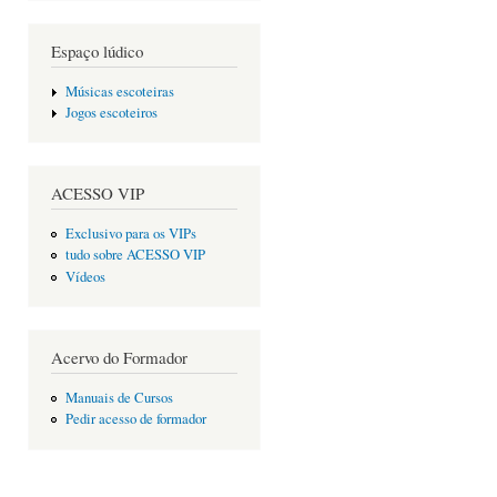
Espaço lúdico
Músicas escoteiras
Jogos escoteiros
ACESSO VIP
Exclusivo para os VIPs
tudo sobre ACESSO VIP
Vídeos
Acervo do Formador
Manuais de Cursos
Pedir acesso de formador