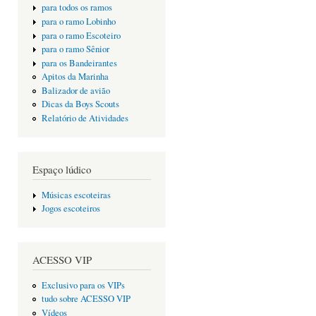
para todos os ramos
para o ramo Lobinho
para o ramo Escoteiro
para o ramo Sênior
para os Bandeirantes
Apitos da Marinha
Balizador de avião
Dicas da Boys Scouts
Relatório de Atividades
Espaço lúdico
Músicas escoteiras
Jogos escoteiros
ACESSO VIP
Exclusivo para os VIPs
tudo sobre ACESSO VIP
Vídeos