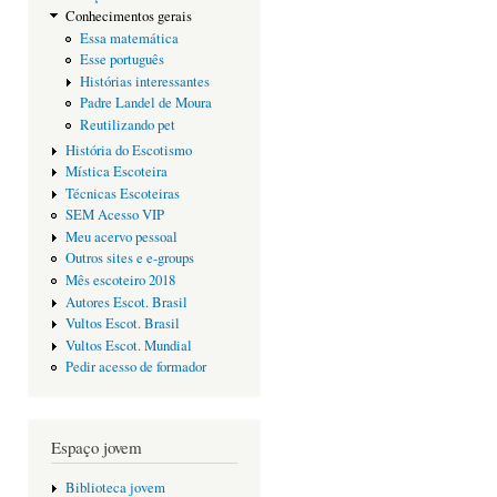
Conhecimentos gerais
Essa matemática
Esse português
Histórias interessantes
Padre Landel de Moura
Reutilizando pet
História do Escotismo
Mística Escoteira
Técnicas Escoteiras
SEM Acesso VIP
Meu acervo pessoal
Outros sites e e-groups
Mês escoteiro 2018
Autores Escot. Brasil
Vultos Escot. Brasil
Vultos Escot. Mundial
Pedir acesso de formador
Espaço jovem
Biblioteca jovem