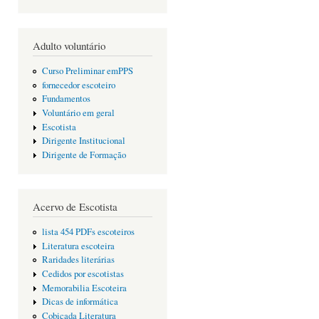
Adulto voluntário
Curso Preliminar emPPS
fornecedor escoteiro
Fundamentos
Voluntário em geral
Escotista
Dirigente Institucional
Dirigente de Formação
Acervo de Escotista
lista 454 PDFs escoteiros
Literatura escoteira
Raridades literárias
Cedidos por escotistas
Memorabilia Escoteira
Dicas de informática
Cobiçada Literatura