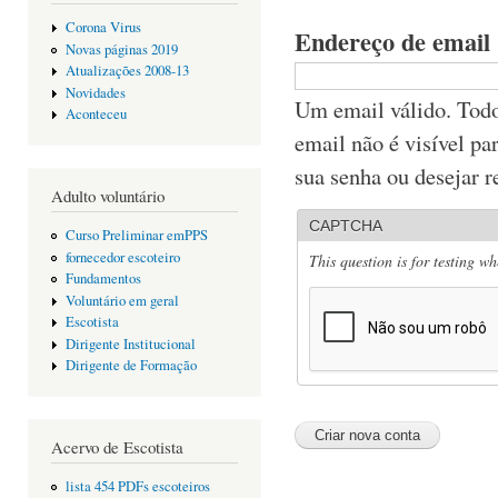
Corona Virus
Endereço de email
Novas páginas 2019
Atualizações 2008-13
Novidades
Um email válido. Todo
Aconteceu
email não é visível pa
sua senha ou desejar r
Adulto voluntário
CAPTCHA
Curso Preliminar emPPS
fornecedor escoteiro
This question is for testing 
Fundamentos
Voluntário em geral
Escotista
Dirigente Institucional
Dirigente de Formação
Acervo de Escotista
lista 454 PDFs escoteiros