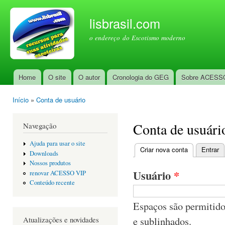
Pul
par
lisbrasil.com
con
o endereço do Escotismo moderno
prin
Home
O site
O autor
Cronologia do GEG
Sobre ACESS
Menu principal
Início
»
Conta de usuário
Você está aqui
Conta de usuári
Navegação
Ajuda para usar o site
Criar nova conta
(aba ativa)
Entrar
Downloads
Abas primárias
Nossos produtos
Usuário
*
renovar ACESSO VIP
Conteúdo recente
Espaços são permitidos
e sublinhados.
Atualizações e novidades