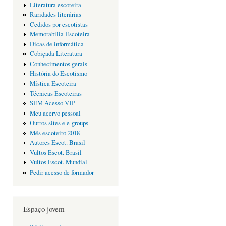
Literatura escoteira
Raridades literárias
Cedidos por escotistas
Memorabilia Escoteira
Dicas de informática
Cobiçada Literatura
Conhecimentos gerais
História do Escotismo
Mística Escoteira
Técnicas Escoteiras
SEM Acesso VIP
Meu acervo pessoal
Outros sites e e-groups
Mês escoteiro 2018
Autores Escot. Brasil
Vultos Escot. Brasil
Vultos Escot. Mundial
Pedir acesso de formador
Espaço jovem