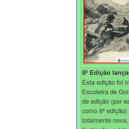
8ª Edição lanç
Esta edição foi 
Escoteira de Go
de edição (por 
como 8ª edição) 
totalmente nova