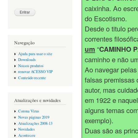
caixinha. Ao escr
do Escotismo.
Desde o titulo pe
correntes filosóf
Navegação
um
“
CAMINHO 
Ajuda para usar o site
caminho e não u
Downloads
Nossos produtos
Ao navegar pelas 
renovar ACESSO VIP
falsas premissas 
Conteúdo recente
autor, mas cuidado
em 1922 e naquel
Atualizações e novidades
alguns temas com
Corona Virus
Novas páginas 2019
exemplo).
Atualizações 2008-13
Duas são as princi
Novidades
Aconteceu