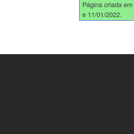
Página criada em
e 11/01/2022.