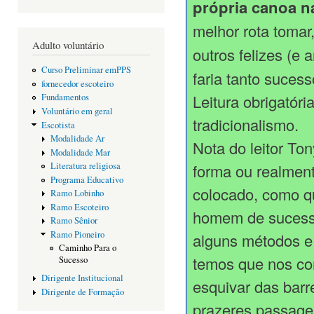
própria canoa n
melhor rota tomar,
Adulto voluntário
outros felizes (e 
Curso Preliminar emPPS
faria tanto sucess
fornecedor escoteiro
Leitura obrigatór
Fundamentos
Voluntário em geral
tradicionalismo.
Escotista
Modalidade Ar
Nota do leitor To
Modalidade Mar
forma ou realmen
Literatura religiosa
Programa Educativo
colocado, como q
Ramo Lobinho
Ramo Escoteiro
homem de sucesso
Ramo Sênior
Ramo Pioneiro
alguns métodos e
Caminho Para o
temos que nos co
Sucesso
Dirigente Institucional
esquivar das barr
Dirigente de Formação
prazeres passagei