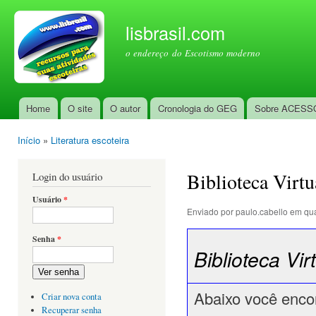
Pul
par
lisbrasil.com
con
o endereço do Escotismo moderno
prin
Home
O site
O autor
Cronologia do GEG
Sobre ACESS
Menu principal
Início
»
Literatura escoteira
Você está aqui
Biblioteca Virtu
Login do usuário
Usuário
*
Enviado por
paulo.cabello
em qua
Senha
*
Biblioteca Vir
Ver senha
Abaixo você encont
Criar nova conta
Recuperar senha