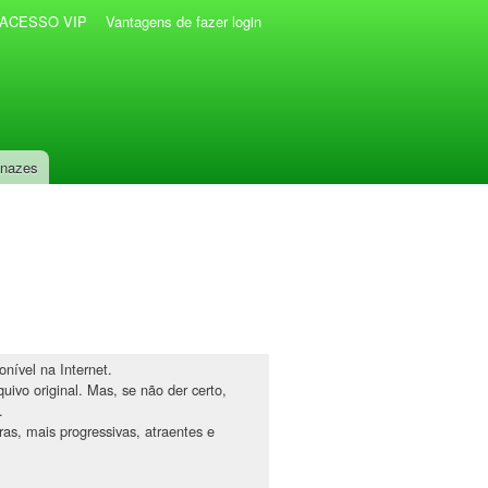
r ACESSO VIP
Vantagens de fazer login
anazes
nível na Internet.
uivo original. Mas, se não der certo,
.
iras, mais progressivas, atraentes e