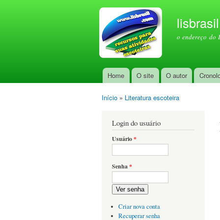
lisbrasi
o endereço do 
Home
O site
O autor
Cronol
Menu principal
Início
»
Literatura escoteira
Você está aqui
Login do usuário
Usuário
*
Senha
*
Ver senha
Criar nova conta
Recuperar senha