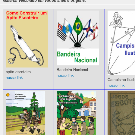
Material veiculado em vários sites e origens:
Bandeira Nacional
apito escoteiro
nosso link
nosso link
Campismo Ilust
nosso link