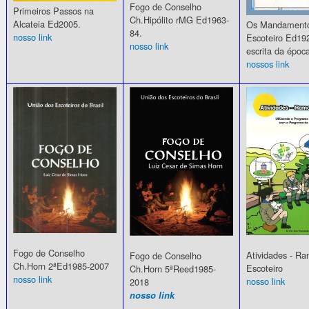
Fogo de Conselho
Primeiros Passos na
Ch.Hipólito rMG Ed1963-
Alcateia Ed2005.
Os Mandamento
84.
nosso link
Escoteiro Ed19
nosso link
escrita da époc
nossos link
Fogo de Conselho
Atividades - R
Fogo de Conselho
Ch.Horn 2ªEd1985-2007
Escoteiro
Ch.Horn 5ªReed1985-
nosso link
nosso link
2018
nosso link