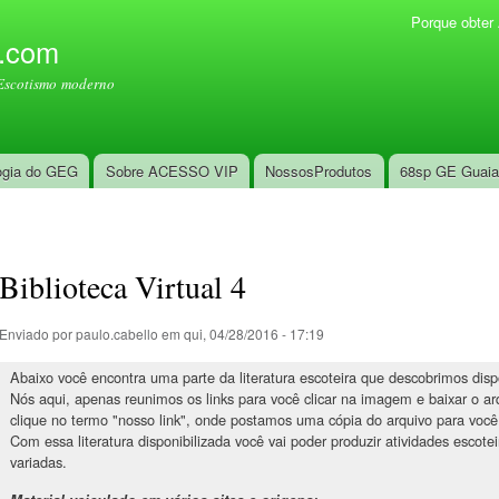
Pular
Porque obte
Menu secundário
para o
l.com
conteúdo
Escotismo moderno
principal
ogia do GEG
Sobre ACESSO VIP
NossosProdutos
68sp GE Guai
Biblioteca Virtual 4
Enviado por
paulo.cabello
em qui, 04/28/2016 - 17:19
Abaixo você encontra uma parte da literatura escoteira que descobrimos dispo
Nós aqui, apenas reunimos os links para você clicar na imagem e baixar o arq
clique no termo "nosso link", onde postamos uma cópia do arquivo para você
Com essa literatura disponibilizada você vai poder produzir atividades escote
variadas.