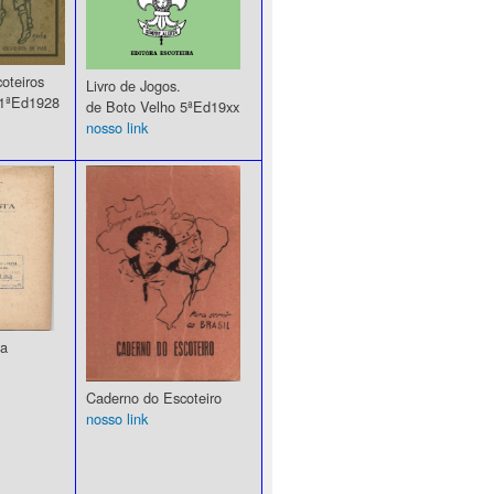
coteiros
Livro de Jogos.
 1ªEd1928
de Boto Velho 5ªEd19xx
nosso link
ta
Caderno do Escoteiro
nosso link