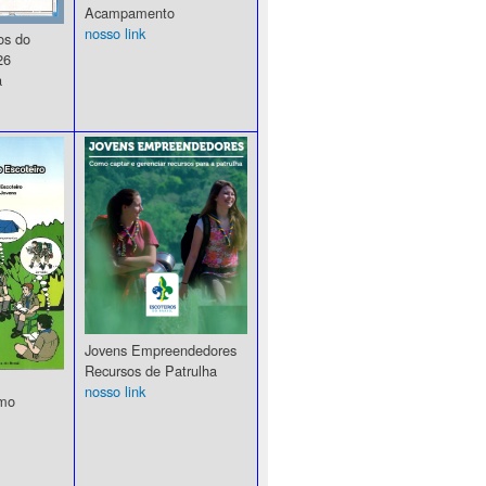
Acampamento
nosso link
s do
26
a
Jovens Empreendedores
Recursos de Patrulha
nosso link
amo