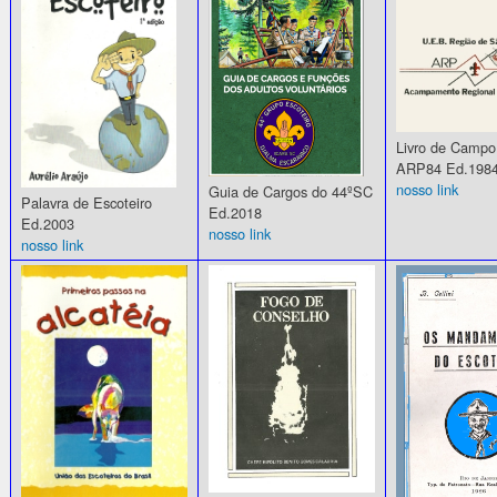
Livro de Campo
ARP84 Ed.198
nosso link
Guia de Cargos do 44ºSC
Palavra de Escoteiro
Ed.2018
Ed.2003
nosso link
nosso link