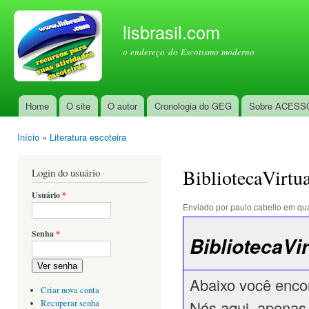
Pul
par
lisbrasil.com
con
o endereço do Escotismo moderno
prin
Home
O site
O autor
Cronologia do GEG
Sobre ACESS
Menu principal
Início
»
Literatura escoteira
Você está aqui
BibliotecaVirtua
Login do usuário
Usuário
*
Enviado por
paulo.cabello
em qua
Senha
*
BibliotecaVir
Ver senha
Abaixo você encont
Criar nova conta
Nós aqui, apenas 
Recuperar senha