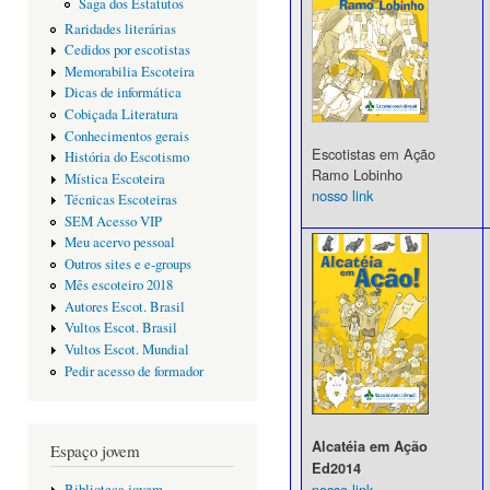
Saga dos Estatutos
Raridades literárias
Cedidos por escotistas
Memorabilia Escoteira
Dicas de informática
Cobiçada Literatura
Conhecimentos gerais
Escotistas em Ação
História do Escotismo
Ramo Lobinho
Mística Escoteira
nosso link
Técnicas Escoteiras
SEM Acesso VIP
Meu acervo pessoal
Outros sites e e-groups
Mês escoteiro 2018
Autores Escot. Brasil
Vultos Escot. Brasil
Vultos Escot. Mundial
Pedir acesso de formador
Alcatéia em Ação
Espaço jovem
Ed2014
nosso link
Biblioteca jovem