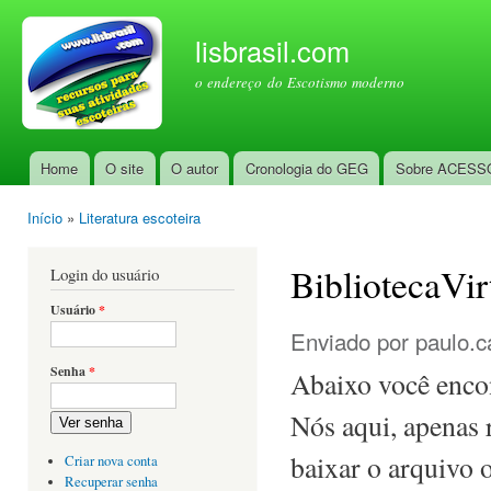
Pul
par
lisbrasil.com
con
o endereço do Escotismo moderno
prin
Home
O site
O autor
Cronologia do GEG
Sobre ACESS
Menu principal
Início
»
Literatura escoteira
Você está aqui
BibliotecaVir
Login do usuário
Usuário
*
Enviado por
paulo.c
Senha
*
Abaixo você encont
Nós aqui, apenas 
Ver senha
baixar o arquivo o
Criar nova conta
Recuperar senha