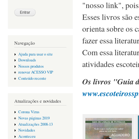
"nosso link", poi
Esses livros são e
orienta sobre os c
fazer essa literatu
Navegação
Com essa literatu
Ajuda para usar o site
Downloads
atividades escotei
Nossos produtos
renovar ACESSO VIP
Os livros "Guia d
Conteúdo recente
www.escoteirossp
Atualizações e novidades
Corona Virus
Novas páginas 2019
Atualizações 2008-13
Novidades
Aconteceu