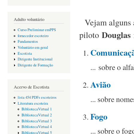
Adulto voluntário
Vejam alguns as
Curso Preliminar emPPS
Douglas
piloto
fornecedor escoteiro
Fundamentos
Voluntário em geral
Comunicaç
Escotista
Dirigente Institucional
... sobre o al
Dirigente de Formação
Avião
Acervo de Escotista
... sobre nome
lista 454 PDFs escoteiros
Literatura escoteira
BibliotecaVirtual 1
Fogo
BibliotecaVirtual 2
BibliotecaVirtual 3
BibliotecaVirtual 4
... sobre o fo
BibliotecaVirtual 5