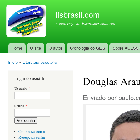
Pul
par
lisbrasil.com
con
o endereço do Escotismo moderno
prin
Home
O site
O autor
Cronologia do GEG
Sobre ACESS
Menu principal
Início
»
Literatura escoteira
Você está aqui
Douglas Arau
Login do usuário
Usuário
*
Enviado por
paulo.c
Senha
*
Ver senha
Criar nova conta
Recuperar senha