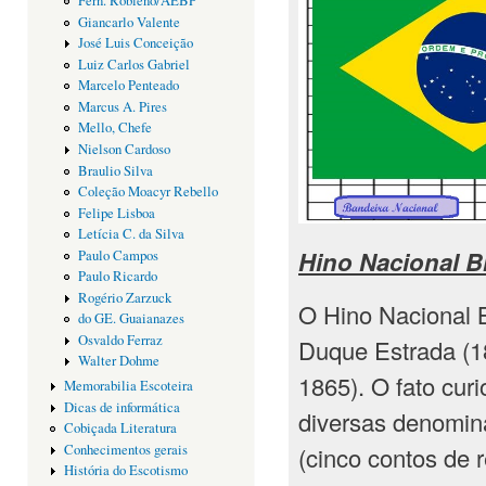
Fern. Robleño/AEBP
Giancarlo Valente
José Luis Conceição
Luiz Carlos Gabriel
Marcelo Penteado
Marcus A. Pires
Mello, Chefe
Nielson Cardoso
Braulio Silva
Coleção Moacyr Rebello
Felipe Lisboa
Letícia C. da Silva
Hino Nacional Br
Paulo Campos
Paulo Ricardo
Rogério Zarzuck
O Hino Nacional B
do GE. Guaianazes
Osvaldo Ferraz
Duque Estrada (18
Walter Dohme
1865). O fato curi
Memorabilia Escoteira
Dicas de informática
diversas denominaç
Cobiçada Literatura
Conhecimentos gerais
(cinco contos de r
História do Escotismo