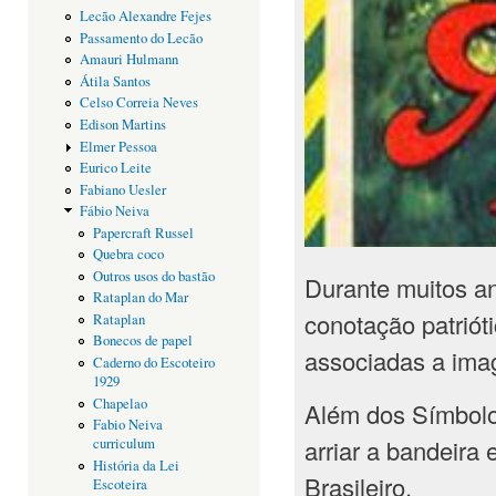
Lecão Alexandre Fejes
Passamento do Lecão
Amauri Hulmann
Átila Santos
Celso Correia Neves
Edison Martins
Elmer Pessoa
Eurico Leite
Fabiano Uesler
Fábio Neiva
Papercraft Russel
Quebra coco
Outros usos do bastão
Durante muitos a
Rataplan do Mar
conotação patriót
Rataplan
Bonecos de papel
associadas a ima
Caderno do Escoteiro
1929
Chapelao
Além dos Símbolos
Fabio Neiva
arriar a bandeira
curriculum
História da Lei
Brasileiro.
Escoteira