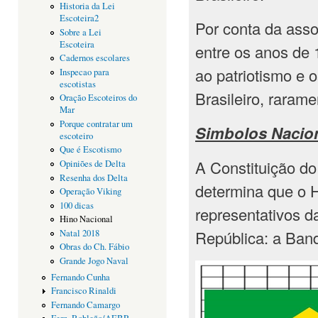
Historia da Lei
Escoteira2
Por conta da asso
Sobre a Lei
Escoteira
entre os anos de 
Cadernos escolares
ao patriotismo e 
Inspecao para
escotistas
Brasileiro, raram
Oração Escoteiros do
Mar
Porque contratar um
Simbolos Nacion
escoteiro
Que é Escotismo
A Constituição do
Opiniões de Delta
Resenha dos Delta
determina que o H
Operação Viking
100 dicas
representativos d
Hino Nacional
República: a Band
Natal 2018
Obras do Ch. Fábio
Grande Jogo Naval
Fernando Cunha
Francisco Rinaldi
Fernando Camargo