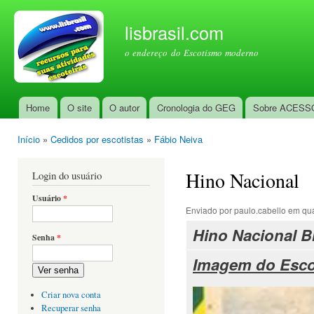
Pul
par
lisbrasil.com
con
o endereço do Escotismo moderno
prin
Home
O site
O autor
Cronologia do GEG
Sobre ACESS
Menu principal
Início
»
Cedidos por escotistas
»
Fábio Neiva
Você está aqui
Hino Nacional
Login do usuário
Usuário
*
Enviado por
paulo.cabello
em qua
Hino Nacional Br
Senha
*
Imagem do Esco
Ver senha
Criar nova conta
Recuperar senha