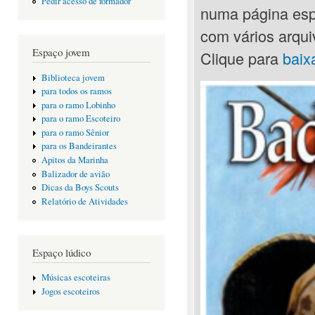
Pedir acesso de formador
numa página espe
com vários arqu
Espaço jovem
Clique para
baix
Biblioteca jovem
para todos os ramos
para o ramo Lobinho
para o ramo Escoteiro
para o ramo Sênior
para os Bandeirantes
Apitos da Marinha
Balizador de avião
Dicas da Boys Scouts
Relatório de Atividades
Espaço lúdico
Músicas escoteiras
Jogos escoteiros