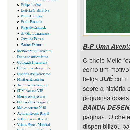
Felipe Lisboa
Letícia C. da Silva
Paulo Campos
Paulo Ricardo
Rogério Zarzuck
do GE. Guaianazes
Osvaldo Ferraz
B-P Uma Aventu
Walter Dohme
Memorabilia Escoteira
Dicas de informática
O chefe Mello fe
Cobiçada Literatura
como um motivo p
Conhecimentos gerais
História do Escotismo
belga
com l
JIJÉ
Mística Escoteira
Técnicas Escoteiras
sobre a história
SEM Acesso VIP
pequenas doses 
Meu acervo pessoal
Outros sites e e-groups
BANDA DESE
Mês escoteiro 2018
Autores Escot. Brasil
páginas. O chefe
Vultos Escot. Brasil
disponibilizou p
Vultos Escot. Mundial