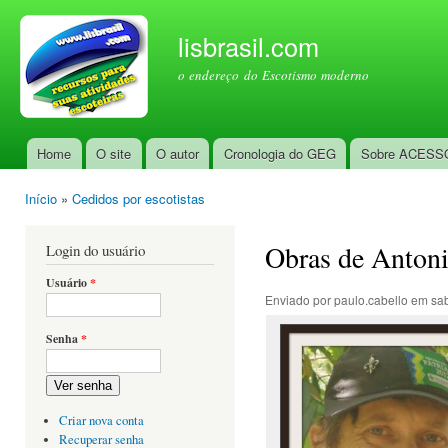
Pul
par
lisbrasil.com
con
o endereço do Escotismo moderno
prin
Home
O site
O autor
Cronologia do GEG
Sobre ACESS
Menu principal
Início
»
Cedidos por escotistas
Você está aqui
Obras de Antoni
Login do usuário
Usuário
*
Enviado por
paulo.cabello
em sab
Senha
*
Ver senha
Criar nova conta
Recuperar senha