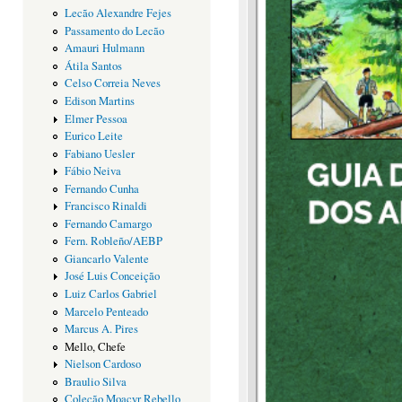
Lecão Alexandre Fejes
Passamento do Lecão
Amauri Hulmann
Átila Santos
Celso Correia Neves
Edison Martins
Elmer Pessoa
Eurico Leite
Fabiano Uesler
Fábio Neiva
Fernando Cunha
Francisco Rinaldi
Fernando Camargo
Fern. Robleño/AEBP
Giancarlo Valente
José Luis Conceição
Luiz Carlos Gabriel
Marcelo Penteado
Marcus A. Pires
Mello, Chefe
Nielson Cardoso
Braulio Silva
Coleção Moacyr Rebello