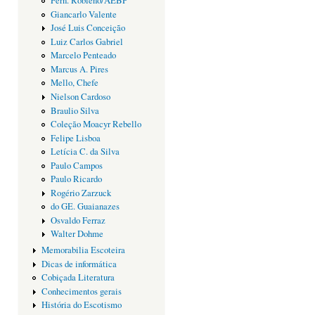
Fern. Robleño/AEBP
Giancarlo Valente
José Luis Conceição
Luiz Carlos Gabriel
Marcelo Penteado
Marcus A. Pires
Mello, Chefe
Nielson Cardoso
Braulio Silva
Coleção Moacyr Rebello
Felipe Lisboa
Letícia C. da Silva
Paulo Campos
Paulo Ricardo
Rogério Zarzuck
do GE. Guaianazes
Osvaldo Ferraz
Walter Dohme
Memorabilia Escoteira
Dicas de informática
Cobiçada Literatura
Conhecimentos gerais
História do Escotismo