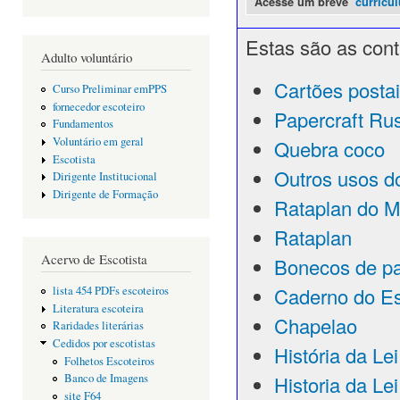
Acesse um breve
curricu
Estas são as cont
Adulto voluntário
Cartões posta
Curso Preliminar emPPS
fornecedor escoteiro
Papercraft Ru
Fundamentos
Voluntário em geral
Quebra coco
Escotista
Outros usos d
Dirigente Institucional
Dirigente de Formação
Rataplan do M
Rataplan
Acervo de Escotista
Bonecos de p
Caderno do Es
lista 454 PDFs escoteiros
Literatura escoteira
Chapelao
Raridades literárias
Cedidos por escotistas
História da Le
Folhetos Escoteiros
Historia da Le
Banco de Imagens
site F64