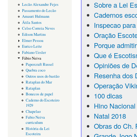
Sobre a Lei Es
Lecão Alexandre Fejes
Passamento do Lecão
Cadernos esco
Amauri Hulmann
Átila Santos
Inspecao para 
Celso Correia Neves
Oração Escote
Edison Martins
Elmer Pessoa
Porque admitir
Eurico Leite
Fabiano Uesler
Que é Escoti
Fábio Neiva
Opiniões de D
Papercraft Russel
Quebra coco
Resenha dos 
Outros usos do bastão
Rataplan do Mar
Operação Viki
Rataplan
100 dicas
Bonecos de papel
Caderno do Escoteiro
Hino Nacional
1929
Chapelao
Natal 2018
Fabio Neiva
curriculum
Obras do Ch. 
História da Lei
Escoteira
Grande Jogo 