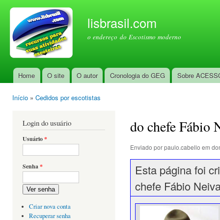
Pul
par
lisbrasil.com
con
o endereço do Escotismo moderno
prin
Home
O site
O autor
Cronologia do GEG
Sobre ACESS
Menu principal
Início
»
Cedidos por escotistas
Você está aqui
do chefe Fábio 
Login do usuário
Usuário
*
Enviado por
paulo.cabello
em dom
Esta página foi cr
Senha
*
chefe Fábio Neiva
Ver senha
Criar nova conta
Recuperar senha