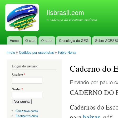
Pul
par
lisbrasil.com
con
o endereço do Escotismo moderno
prin
Home
O site
O autor
Cronologia do GEG
Sobre ACESS
Menu principal
Início
»
Cedidos por escotistas
»
Fábio Neiva
Você está aqui
Caderno do E
Login do usuário
Usuário
*
Enviado por
paulo.c
Senha
*
CADERNO DO E
Ver senha
Cadernos do Escot
Criar nova conta
para
baixar
.pdf
Recuperar senha