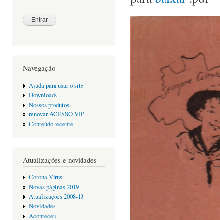
Navegação
Ajuda para usar o site
Downloads
Nossos produtos
renovar ACESSO VIP
Conteúdo recente
Atualizações e novidades
Corona Virus
Novas páginas 2019
Atualizações 2008-13
Novidades
Aconteceu