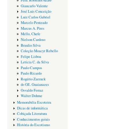
Fern. Robleño/AEBP
Giancarlo Valente
José Luis Conceição
Luiz Carlos Gabriel
Marcelo Penteado
Marcus A. Pires
Mello, Chefe
Nielson Cardoso
Braulio Silva
Coleção Moacyr Rebello
Felipe Lisboa
Letícia C. da Silva
Paulo Campos
Paulo Ricardo
Rogério Zarzuck
do GE. Guaianazes
Osvaldo Ferraz
Walter Dohme
Memorabilia Escoteira
Dicas de informática
Cobiçada Literatura
Conhecimentos gerais
História do Escotismo