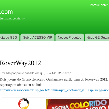
Pular
Porque obte
Menu secundário
para o
l.com
conteúdo
Escotismo moderno
principal
ogia do GEG
Sobre ACESSO VIP
NossosProdutos
68sp GE Guai
RoverWay2012
Enviado por
paulo.cabello
em qui, 05/24/2012 - 10:27
Dois jovens do Grupo Escoteiro Guaianazes participam do Roverway 2012. 
reportagem abaixo ou no link:
http://www.saobernardo.sp.gov.br/comuns/pqt_container_r01.asp?srcpg=noti