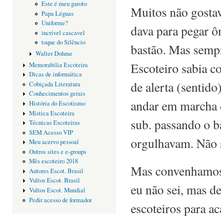
Este é meu garoto
Muitos não gostav
Papa Léguas
Uniforme?
dava para pegar ô
incrível cascavel
toque do Silêncio
bastão. Mas semp
Walter Dohme
Escoteiro sabia 
Memorabilia Escoteira
Dicas de informática
de alerta (sentido
Cobiçada Literatura
Conhecimentos gerais
andar em marcha d
História do Escotismo
Mística Escoteira
sub. passando o b
Técnicas Escoteiras
SEM Acesso VIP
orgulhavam. Não 
Meu acervo pessoal
Outros sites e e-groups
Mês escoteiro 2018
Mas convenhamos 
Autores Escot. Brasil
Vultos Escot. Brasil
eu não sei, mas d
Vultos Escot. Mundial
Pedir acesso de formador
escoteiros para a