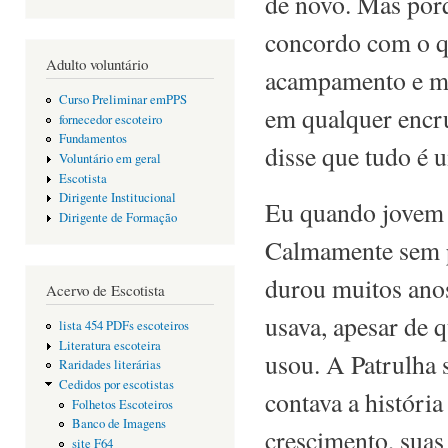
de novo. Mas porq
concordo com o qu
Adulto voluntário
acampamento e mu
Curso Preliminar emPPS
em qualquer encr
fornecedor escoteiro
Fundamentos
disse que tudo é 
Voluntário em geral
Escotista
Dirigente Institucional
Eu quando jovem 
Dirigente de Formação
Calmamente sem pr
durou muitos ano
Acervo de Escotista
usava, apesar de 
lista 454 PDFs escoteiros
Literatura escoteira
usou. A Patrulha 
Raridades literárias
Cedidos por escotistas
contava a históri
Folhetos Escoteiros
Banco de Imagens
crescimento, suas
site F64