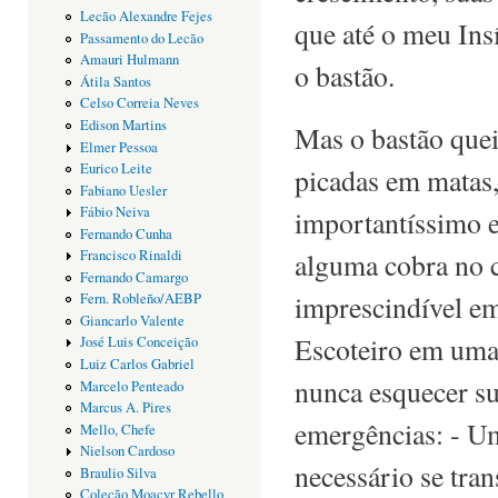
Lecão Alexandre Fejes
que até o meu Ins
Passamento do Lecão
Amauri Hulmann
o bastão.
Átila Santos
Celso Correia Neves
Edison Martins
Mas o bastão quei
Elmer Pessoa
Eurico Leite
picadas em matas,
Fabiano Uesler
Fábio Neiva
importantíssimo em
Fernando Cunha
alguma cobra no 
Francisco Rinaldi
Fernando Camargo
imprescindível em
Fern. Robleño/AEBP
Giancarlo Valente
Escoteiro em uma
José Luis Conceição
Luiz Carlos Gabriel
nunca esquecer su
Marcelo Penteado
Marcus A. Pires
emergências: - Um
Mello, Chefe
Nielson Cardoso
necessário se tr
Braulio Silva
Coleção Moacyr Rebello