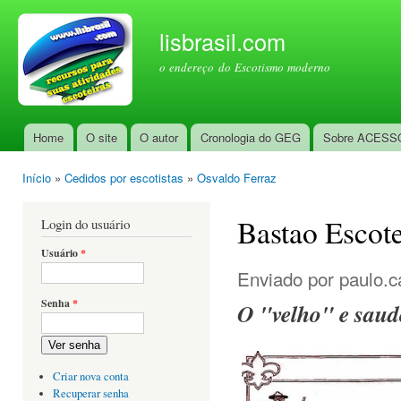
Pul
par
lisbrasil.com
con
o endereço do Escotismo moderno
prin
Home
O site
O autor
Cronologia do GEG
Sobre ACESS
Menu principal
Início
»
Cedidos por escotistas
»
Osvaldo Ferraz
Você está aqui
Bastao Escote
Login do usuário
Usuário
*
Enviado por
paulo.c
Senha
*
O "velho" e saud
Ver senha
Criar nova conta
Recuperar senha