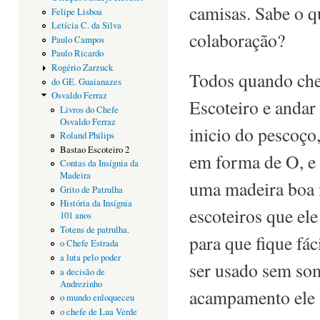
camisas. Sabe o q
Felipe Lisboa
Letícia C. da Silva
colaboração?
Paulo Campos
Paulo Ricardo
Rogério Zarzuck
Todos quando che
do GE. Guaianazes
Osvaldo Ferraz
Escoteiro e andar 
Livros do Chefe
Osvaldo Ferraz
inicio do pescoço
Roland Philips
Bastao Escoteiro 2
em forma de O, e 
Contas da Insígnia da
Madeira
uma madeira boa 
Grito de Patrulha
História da Insígnia
escoteiros que ele
101 anos
Totens de patrulha.
para que fique f
o Chefe Estrada
a luta pelo poder
ser usado sem som
a decisão de
Andrezinho
acampamento ele s
o mundo enloqueceu
o chefe de Lua Verde