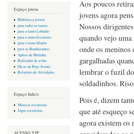
Aos poucos retira
Espaço jovem
jovens agora pens
Biblioteca jovem
Nossos dirigentes
para todos os ramos
para o ramo Lobinho
quando vejo uma f
para o ramo Escoteiro
para o ramo Sênior
onde os meninos e
para os Bandeirantes
Apitos da Marinha
gargalhadas quan
Balizador de avião
Dicas da Boys Scouts
lembrar o fuzil d
Relatório de Atividades
soldadinhos. Riso
Espaço lúdico
Pois é, dizem tan
Músicas escoteiras
que até esqueço s
Jogos escoteiros
agora existem os 
considerados os 
ACESSO VIP