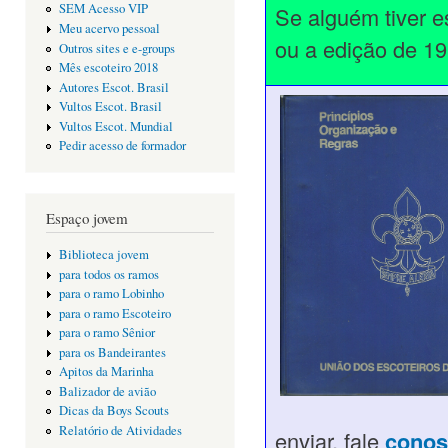
SEM Acesso VIP
Se alguém tiver e
Meu acervo pessoal
ou a edição de 1
Outros sites e e-groups
Mês escoteiro 2018
Autores Escot. Brasil
Vultos Escot. Brasil
Vultos Escot. Mundial
Pedir acesso de formador
Espaço jovem
Biblioteca jovem
para todos os ramos
para o ramo Lobinho
para o ramo Escoteiro
para o ramo Sênior
para os Bandeirantes
Apitos da Marinha
Balizador de avião
Dicas da Boys Scouts
Relatório de Atividades
enviar, fale
conos