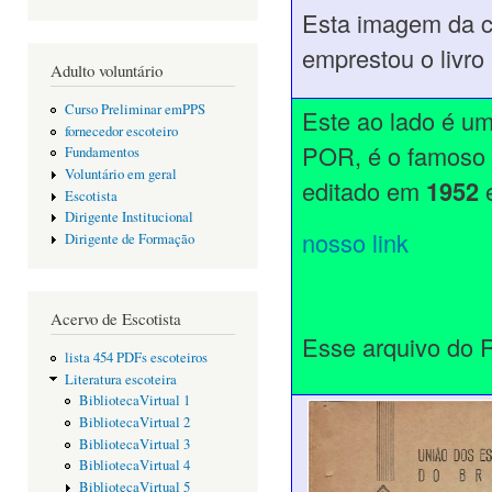
Esta imagem da c
emprestou o livro
Adulto voluntário
Curso Preliminar emPPS
Este ao lado é u
fornecedor escoteiro
POR, é o famoso
Fundamentos
Voluntário em geral
editado em
1952
Escotista
Dirigente Institucional
nosso link
Dirigente de Formação
Acervo de Escotista
Esse arquivo do R
lista 454 PDFs escoteiros
Literatura escoteira
BibliotecaVirtual 1
BibliotecaVirtual 2
BibliotecaVirtual 3
BibliotecaVirtual 4
BibliotecaVirtual 5