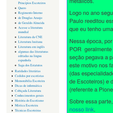
metálicos.
Princípios Escoteiros
Quero
Logo no ano segu
Regimento Interno
de Douglas Araujo
Paulo reeditou e
de Geraldo Almeida
que eu tenho uma
Acesse a literatura
mundial
Literatura da CNE
Nessa época, por
Literatura lusitana
Literatura em inglês
POR geralmente e
algumas das literaturas
seção pegava a p
editadas na lingua
espanhola
este motivo nos f
Saga dos Estatutos
Raridades literárias
(das especialidade
Cedidos por escotistas
de Escoteiros) e 
Memorabilia Escoteira
Dicas de informática
(referente a Pione
Cobiçada Literatura
Conhecimentos gerais
Sobre essa parte,
História do Escotismo
Mística Escoteira
nosso link
.
Técnicas Escoteiras