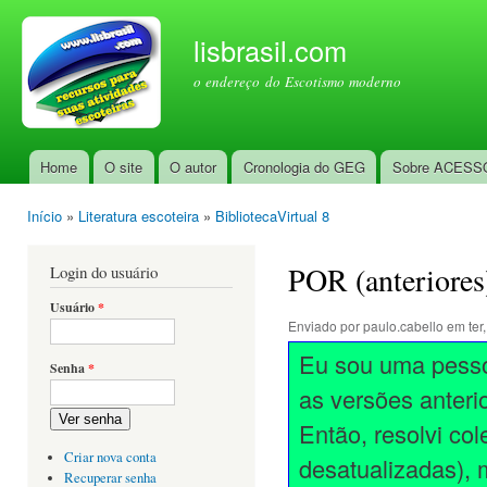
Pul
par
lisbrasil.com
con
o endereço do Escotismo moderno
prin
Home
O site
O autor
Cronologia do GEG
Sobre ACESS
Menu principal
Início
»
Literatura escoteira
»
BibliotecaVirtual 8
Você está aqui
POR (anteriores
Login do usuário
Usuário
*
Enviado por
paulo.cabello
em ter,
Eu sou uma pessoa
Senha
*
as versões anteri
Ver senha
Então, resolvi co
Criar nova conta
desatualizadas), 
Recuperar senha