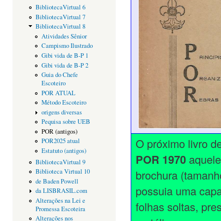
BibliotecaVirtual 6
BibliotecaVirtual 7
BibliotecaVirtual 8
Atividades Sênior
Campismo Ilustrado
Gibi vida de B-P 1
Gibi vida de B-P 2
Guia do Chefe
Escoteiro
POR ATUAL
Método Escoteiro
origens diversas
Pequisa sobre UEB
POR (antigos)
O próximo livro d
POR2025 atual
Estatuto (antigos)
POR 1970
aquele
BibliotecaVirtual 9
brochura (tamanh
Biblioteca Virtual 10
de Baden Powell
possuia uma capa 
da LISBRASIL.com
Alterações na Lei e
folhas soltas, pre
Promessa Escoteira
Alterações nos