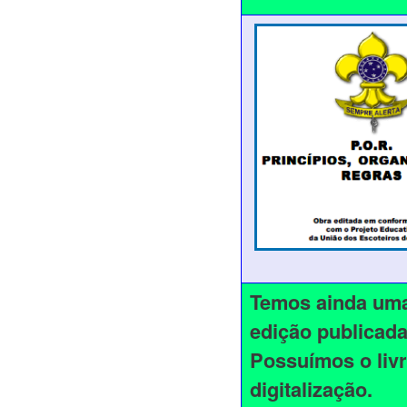
Temos ainda uma
edição publicada
Possuímos o livr
digitalização.