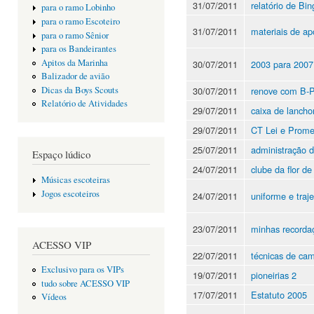
31/07/2011
relatório de Bin
para o ramo Lobinho
para o ramo Escoteiro
31/07/2011
materiais de ap
para o ramo Sênior
para os Bandeirantes
Apitos da Marinha
30/07/2011
2003 para 2007
Balizador de avião
30/07/2011
renove com B-
Dicas da Boys Scouts
Relatório de Atividades
29/07/2011
caixa de lancho
29/07/2011
CT Lei e Prom
25/07/2011
administração 
Espaço lúdico
24/07/2011
clube da flor de 
Músicas escoteiras
Jogos escoteiros
24/07/2011
uniforme e traje
23/07/2011
minhas recorda
ACESSO VIP
22/07/2011
técnicas de ca
Exclusivo para os VIPs
19/07/2011
pioneirias 2
tudo sobre ACESSO VIP
17/07/2011
Estatuto 2005
Vídeos