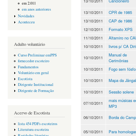
13/10/2011
Cancioneiro
em 2.011
em anos anteriores
13/10/2011
CPR de 1985
Novidades
13/10/2011
CAP de 1986
Aconteceu
12/10/2011
Formato XPS
11/10/2011
Altamiro no C
Adulto voluntário
10/10/2011
livros p/ CA Dir
Manual de
Curso Preliminar emPPS
10/10/2011
Cerimônias
fornecedor escoteiro
Fundamentos
10/10/2011
Fogo sem fósfo
Voluntário em geral
Escotista
10/10/2011
Mapa da Jânga
Dirigente Institucional
Dirigente de Formação
10/10/2011
Sessão solene
mais músicas 
07/10/2011
MP3
Acervo de Escotista
06/10/2011
Borda do Cam
lista 454 PDFs escoteiros
Literatura escoteira
05/10/2011
Para homologa
Raridades literárias