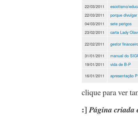
22/03/2011
escotismo/educ
22/03/2011
porque divulgar
04/03/2011
sete perigos
23/02/2011
carta Lady Olav
22/02/2011
gestor financeir
31/01/2011
manual do SI
19/01/2011
vida de B-P
16/01/2011
apresentação 
clique para ver 
:]
Página criada 