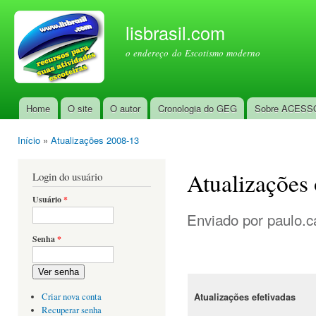
Pul
par
lisbrasil.com
con
o endereço do Escotismo moderno
prin
Home
O site
O autor
Cronologia do GEG
Sobre ACESS
Menu principal
Início
»
Atualizações 2008-13
Você está aqui
Atualizações
Login do usuário
Usuário
*
Enviado por
paulo.c
Senha
*
Ver senha
Atualizações efetivadas
Criar nova conta
Recuperar senha