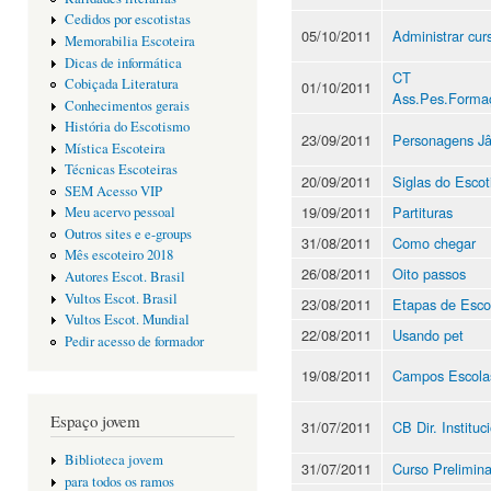
Cedidos por escotistas
05/10/2011
Administrar cur
Memorabilia Escoteira
Dicas de informática
CT
Cobiçada Literatura
01/10/2011
Ass.Pes.Forma
Conhecimentos gerais
História do Escotismo
23/09/2011
Personagens Jâ
Mística Escoteira
Técnicas Escoteiras
20/09/2011
Siglas do Esco
SEM Acesso VIP
19/09/2011
Partituras
Meu acervo pessoal
Outros sites e e-groups
31/08/2011
Como chegar
Mês escoteiro 2018
26/08/2011
Oito passos
Autores Escot. Brasil
Vultos Escot. Brasil
23/08/2011
Etapas de Esco
Vultos Escot. Mundial
22/08/2011
Usando pet
Pedir acesso de formador
19/08/2011
Campos Escola
Espaço jovem
31/07/2011
CB Dir. Instituc
Biblioteca jovem
31/07/2011
Curso Prelimina
para todos os ramos