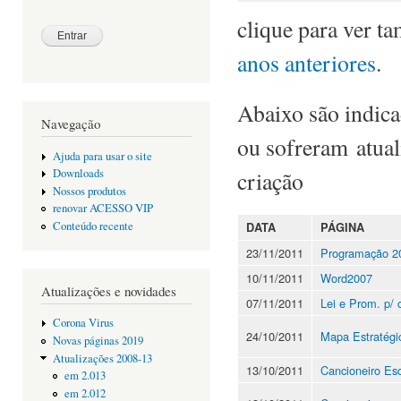
clique para ver 
anos anteriores
.
Abaixo são indic
Navegação
ou sofreram atuali
Ajuda para usar o site
criação
Downloads
Nossos produtos
renovar ACESSO VIP
Conteúdo recente
DATA
PÁGINA
23/11/2011
Programação 2
10/11/2011
Word2007
Atualizações e novidades
07/11/2011
Lei e Prom. p/ 
Corona Virus
24/10/2011
Mapa Estratégi
Novas páginas 2019
Atualizações 2008-13
13/10/2011
Cancioneiro Es
em 2.013
em 2.012