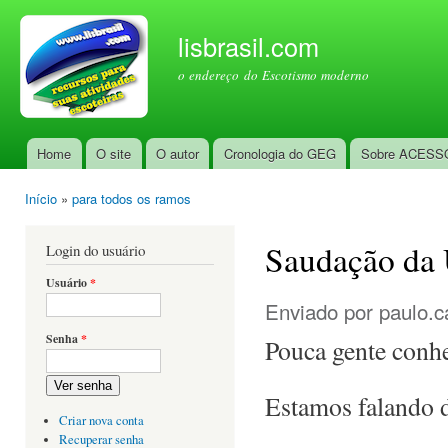
Pul
par
lisbrasil.com
con
o endereço do Escotismo moderno
prin
Home
O site
O autor
Cronologia do GEG
Sobre ACESS
Menu principal
Início
»
para todos os ramos
Você está aqui
Saudação da
Login do usuário
Usuário
*
Enviado por
paulo.c
Senha
*
Pouca gente conhe
Ver senha
Estamos falando 
Criar nova conta
Recuperar senha