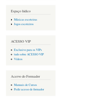
Espaço lúdico
Músicas escoteiras
Jogos escoteiros
ACESSO VIP
Exclusivo para os VIPs
tudo sobre ACESSO VIP
Vídeos
Acervo do Formador
Manuais de Cursos
Pedir acesso de formador