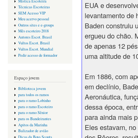
Mística Escoteira
EUA e desenvolve
Técnicas Escoteiras
levantamento de 
SEM Acesso VIP
Meu acervo pessoal
Baden construiu 
Outros sites e e-groups
Mês escoteiro 2018
ergueu do chão. 
Autores Escot. Brasil
Vultos Escot. Brasil
de apenas 12 pés(
Vultos Escot. Mundial
uma altitude de 1
Pedir acesso de formador
Em 1886, com ape
Espaço jovem
em declínio, Bad
Biblioteca jovem
Aeronáutica, funç
para todos os ramos
para o ramo Lobinho
dessa época, entr
para o ramo Escoteiro
para o ramo Sênior
para ainda mais p
para os Bandeirantes
Apitos da Marinha
Eles estavam, no 
Balizador de avião
dos Bôeres, resul
Dicas da Boys Scouts