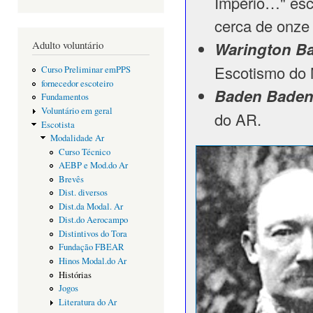
Império…" esc
cerca de onze 
Warington B
Adulto voluntário
Escotismo do
Curso Preliminar emPPS
fornecedor escoteiro
Baden Baden
Fundamentos
Voluntário em geral
do AR.
Escotista
Modalidade Ar
Curso Técnico
AEBP e Mod.do Ar
Brevês
Dist. diversos
Dist.da Modal. Ar
Dist.do Aerocampo
Distintivos do Tora
Fundação FBEAR
Hinos Modal.do Ar
Histórias
Jogos
Literatura do Ar