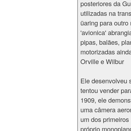
posteriores da G
utilizadas na tra
üaring para outro
'avionica' abrang
pipas, balães, pl
motorizadas ainda
Orville e Wilbur
Ele desenvolveu s
tentou vender par
1909, ele demonst
uma câmera aeron
um dos primeiros 
próprio monoplano