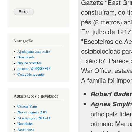
Gazette "East Gr
construíram, do t
pés (8 metros) ac
Em julho de 1917 
"Escoteiros de A
Navegação
estabelecidas par
Ajuda para usar o site
Downloads
Exército'. Parece
Nossos produtos
War Office, estav
renovar ACESSO VIP
Conteúdo recente
A família foi impo
Robert Bade
Atualizações e novidades
Agnes Smyth
Corona Virus
principais líd
Novas páginas 2019
Atualizações 2008-13
primeiro Manu
Novidades
Aconteceu