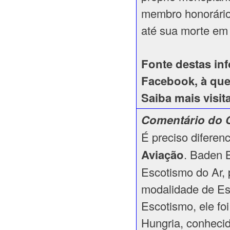
membro honorário
até sua morte em
Fonte destas in
Facebook, à qu
Saiba mais visi
Comentário do C
É preciso diferen
Aviação
. Baden B
Escotismo do Ar, 
modalidade de Es
Escotismo, ele f
Hungria, conheci