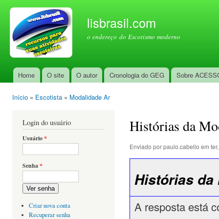
Pul
par
lisbrasil.com
con
o endereço do Escotismo moderno
prin
Home
O site
O autor
Cronologia do GEG
Sobre ACESS
Menu principal
Início
»
Escotista
»
Modalidade Ar
Você está aqui
Histórias da Mo
Login do usuário
Usuário
*
Enviado por
paulo.cabello
em ter,
Senha
*
Histórias da
Ver senha
A resposta está 
Criar nova conta
Recuperar senha