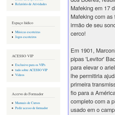
Relatório de Atividades
Mafeking em 17 d
Mafeking com as 
Espaço lúdico
irmão de seu sono
cerco!
Músicas escoteiras
Jogos escoteiros
Em 1901, Marcon
ACESSO VIP
pipas 'Levitor' B
Exclusivo para os VIPs
para elevar o arie
tudo sobre ACESSO VIP
lhe permitiria ajud
Vídeos
primeira transmis
fio para a Améric
Acervo do Formador
completo com a pip
Manuais de Cursos
usado em o camp
Pedir acesso de formador