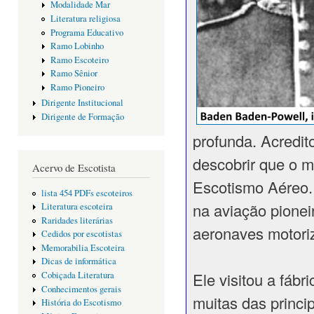
Modalidade Mar
Literatura religiosa
Programa Educativo
Ramo Lobinho
Ramo Escoteiro
Ramo Sênior
Ramo Pioneiro
Dirigente Institucional
Dirigente de Formação
profunda. Acredit
descobrir que o 
Acervo de Escotista
Escotismo Aéreo.
lista 454 PDFs escoteiros
na aviação pionei
Literatura escoteira
Raridades literárias
aeronaves motoriz
Cedidos por escotistas
Memorabilia Escoteira
Dicas de informática
Ele visitou a fáb
Cobiçada Literatura
Conhecimentos gerais
muitas das princi
História do Escotismo