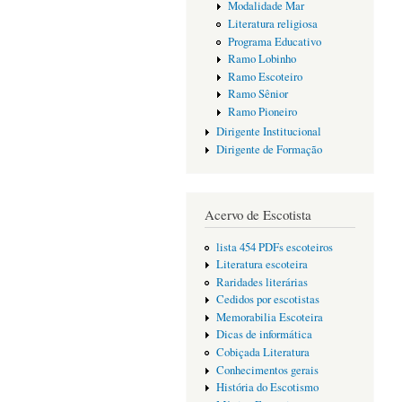
Modalidade Mar
Literatura religiosa
Programa Educativo
Ramo Lobinho
Ramo Escoteiro
Ramo Sênior
Ramo Pioneiro
Dirigente Institucional
Dirigente de Formação
Acervo de Escotista
lista 454 PDFs escoteiros
Literatura escoteira
Raridades literárias
Cedidos por escotistas
Memorabilia Escoteira
Dicas de informática
Cobiçada Literatura
Conhecimentos gerais
História do Escotismo