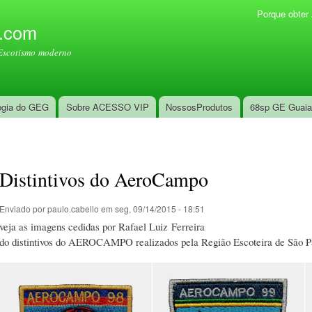
Pular
Porque obte
Menu secundário
para o
l.com
conteúdo
Escotismo moderno
principal
ogia do GEG
Sobre ACESSO VIP
NossosProdutos
68sp GE Guai
Distintivos do AeroCampo
Enviado por
paulo.cabello
em seg, 09/14/2015 - 18:51
veja as imagens cedidas por Rafael Luiz Ferreira
do distintivos do AEROCAMPO realizados pela Região Escoteira de São P