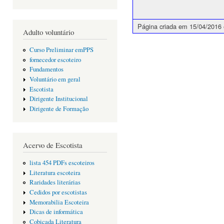
Página criada em 15/04/2016 
Adulto voluntário
Curso Preliminar emPPS
fornecedor escoteiro
Fundamentos
Voluntário em geral
Escotista
Dirigente Institucional
Dirigente de Formação
Acervo de Escotista
lista 454 PDFs escoteiros
Literatura escoteira
Raridades literárias
Cedidos por escotistas
Memorabilia Escoteira
Dicas de informática
Cobiçada Literatura