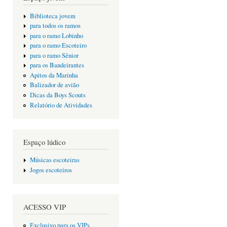
Biblioteca jovem
para todos os ramos
para o ramo Lobinho
para o ramo Escoteiro
para o ramo Sênior
para os Bandeirantes
Apitos da Marinha
Balizador de avião
Dicas da Boys Scouts
Relatório de Atividades
Espaço lúdico
Músicas escoteiras
Jogos escoteiros
ACESSO VIP
Exclusivo para os VIPs