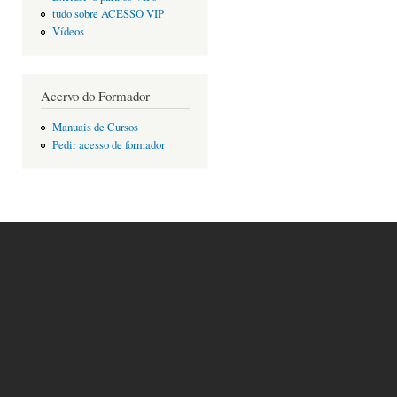
tudo sobre ACESSO VIP
Vídeos
Acervo do Formador
Manuais de Cursos
Pedir acesso de formador