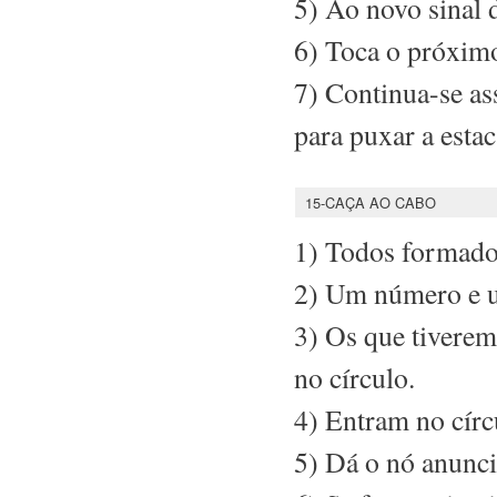
5) Ao novo sinal d
6) Toca o próximo,
7) Continua-se as
para puxar a estac
15-CAÇA AO CABO
1) Todos formados
2) Um número e u
3) Os que tiverem 
no círculo.
4) Entram no círc
5) Dá o nó anunci