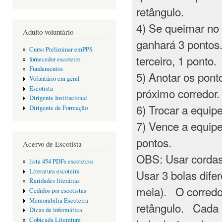
retângulo.
4) Se queimar no 
Adulto voluntário
ganhará 3 pontos
Curso Preliminar emPPS
terceiro, 1 ponto.
fornecedor escoteiro
Fundamentos
5) Anotar os pont
Voluntário em geral
Escotista
próximo corredor.
Dirigente Institucional
6) Trocar a equip
Dirigente de Formação
7) Vence a equip
pontos.
Acervo de Escotista
OBS: Usar corda
lista 454 PDFs escoteiros
Usar 3 bolas dife
Literatura escoteira
Raridades literárias
meia). O corredor
Cedidos por escotistas
Memorabilia Escoteira
retângulo. Cada 
Dicas de informática
Cobiçada Literatura