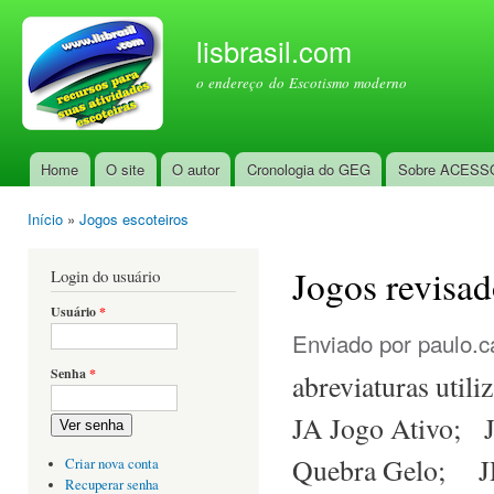
Pul
par
lisbrasil.com
con
o endereço do Escotismo moderno
prin
Home
O site
O autor
Cronologia do GEG
Sobre ACESS
Menu principal
Início
»
Jogos escoteiros
Você está aqui
Jogos revisad
Login do usuário
Usuário
*
Enviado por
paulo.c
Senha
*
abreviaturas utili
JA Jogo Ativo;
Ver senha
Quebra Gelo; JR
Criar nova conta
Recuperar senha