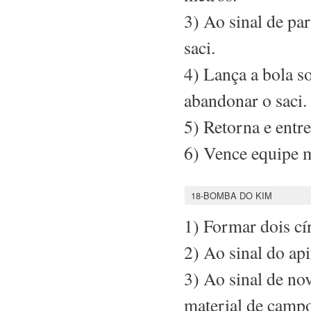
3) Ao sinal de pa
saci.
4) Lança a bola s
abandonar o saci.
5) Retorna e entr
6) Vence equipe m
18-BOMBA DO KIM
1) Formar dois cí
2) Ao sinal do api
3) Ao sinal de no
material de camp