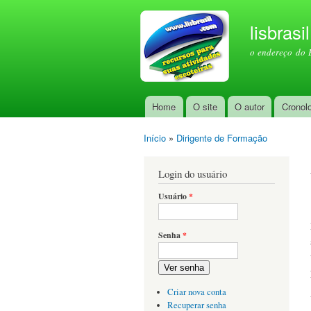
lisbrasi
o endereço do 
Home
O site
O autor
Cronol
Menu principal
Início
»
Dirigente de Formação
Você está aqui
Login do usuário
Usuário
*
Senha
*
Ver senha
Criar nova conta
Recuperar senha