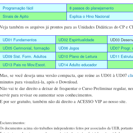
Programação fácil
8 passos do planejamento
Sinais de Apito
Explica o Hino Nacional
Veja também os arquivos já prontos para as Unidades Didáticas do CP e CP
UD01 Fundamentos
UD02 Espiritualidade
UD03 Desenv.
UD05 Cerimonial
,
formação
UD06 Jogos
UD07 Progr. 
UD09 Sist. Form. Adultos
UD10 Plano de Leitura
UD11 Estrut
UD13 Pais no Mov.Escot.
UD14 Adulto educador
Mas, se você deseja uma versão compacta, que reúne as UD01 à UD07
cl
minutos para visualizá-la, após o Download.
Não vai te dar direito a deixar de frequentar o Curso Preliminar regular, n
servir para revisar ou aumentar seus conhecimentos.
E por ser gratuíto, também não dá direito a ACESSO VIP ao nosso site.
Esclarecimentos:
Os documentos acima são trabalhos independentes feitos por associados da UEB, portant