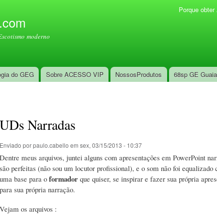
Pular
Porque obte
Menu secundário
para o
l.com
conteúdo
Escotismo moderno
principal
ogia do GEG
Sobre ACESSO VIP
NossosProdutos
68sp GE Guai
UDs Narradas
Enviado por
paulo.cabello
em sex, 03/15/2013 - 10:37
Dentre meus arquivos, juntei alguns com apresentações em PowerPoint narr
são perfeitas (não sou um locutor profissional), e o som não foi equalizad
formador
uma base para o
que quiser, se inspirar e fazer sua própria apr
para sua própria narração.
Vejam os arquivos :