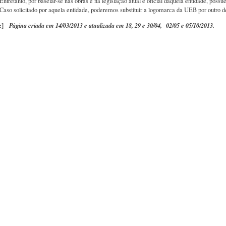
Entretanto, por baseiar-se nas obras e na legislação atual e oficial daquela entidade, possue
Caso solicitado por aquela entidade, poderemos substituir a logomarca da UEB por outr
:]
Página criada em 14/03/2013 e atualizada em 18, 29 e 30/04, 02/05 e 05/10/2013.