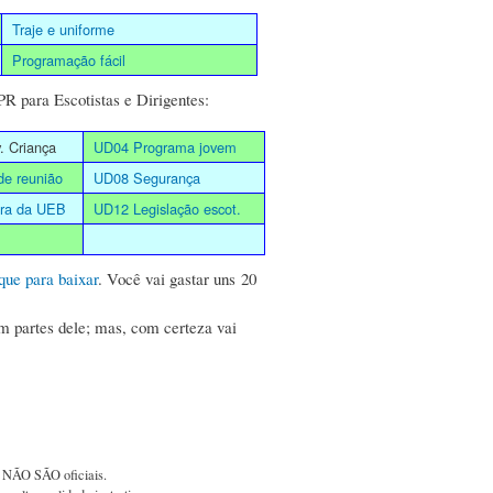
Traje e uniforme
Programação fácil
R para Escotistas e Dirigentes:
 Criança
UD04 Programa jovem
de reunião
UD08 Segurança
ura da UEB
UD12 Legislação escot.
ique para baixar
. Você vai gastar uns 20
em partes dele; mas, com certeza vai
o NÃO SÃO oficiais.