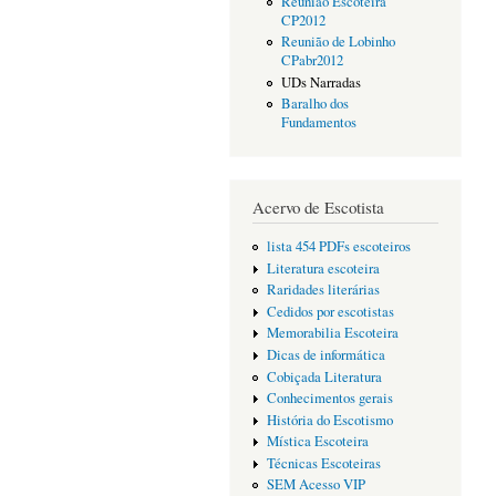
Reunião Escoteira
CP2012
Reunião de Lobinho
CPabr2012
UDs Narradas
Baralho dos
Fundamentos
Acervo de Escotista
lista 454 PDFs escoteiros
Literatura escoteira
Raridades literárias
Cedidos por escotistas
Memorabilia Escoteira
Dicas de informática
Cobiçada Literatura
Conhecimentos gerais
História do Escotismo
Mística Escoteira
Técnicas Escoteiras
SEM Acesso VIP