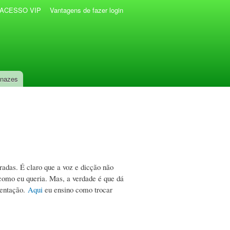
r ACESSO VIP
Vantagens de fazer login
anazes
adas. É claro que a voz e dicção não
o como eu queria. Mas, a verdade é que dá
esentação.
Aqui
eu ensino como trocar