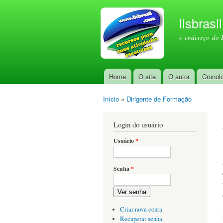
lisbrasi
o endereço do 
Home
O site
O autor
Cronol
Menu principal
Início
»
Dirigente de Formação
Você está aqui
Login do usuário
Usuário
*
Senha
*
Ver senha
Criar nova conta
Recuperar senha