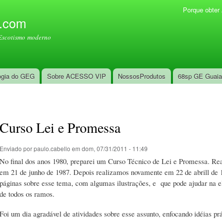
Pular
Porque obte
Menu secundário
para o
l.com
conteúdo
Escotismo moderno
principal
ogia do GEG
Sobre ACESSO VIP
NossosProdutos
68sp GE Guai
Curso Lei e Promessa
Enviado por
paulo.cabello
em dom, 07/31/2011 - 11:49
No final dos anos 1980, preparei um Curso Técnico de Lei e Promessa. Rea
em 21 de junho de 1987. Depois realizamos novamente em 22 de abrill de 
páginas sobre esse tema, com algumas ilustrações, e que pode ajudar na e
de todos os ramos.
Foi um dia agradável de atividades sobre esse assunto, enfocando idéias prá