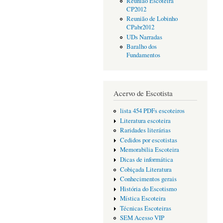
Reunião Escoteira
CP2012
Reunião de Lobinho
CPabr2012
UDs Narradas
Baralho dos
Fundamentos
Acervo de Escotista
lista 454 PDFs escoteiros
Literatura escoteira
Raridades literárias
Cedidos por escotistas
Memorabilia Escoteira
Dicas de informática
Cobiçada Literatura
Conhecimentos gerais
História do Escotismo
Mística Escoteira
Técnicas Escoteiras
SEM Acesso VIP