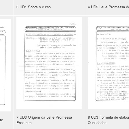
3 UD1 Sobre o curso
4 UD2 Lei e Promessa d
7 UD3 Origem da Lei e Promessa
8 UD3 Fórmula de elabo
re
Escoteira
Qualidades