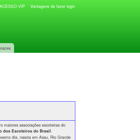
r ACESSO VIP
Vantagens de fazer login
anazes
o maiores associações escoteiras do
.
o dos Escoteiros do Brasil
 mesmo dia, nascia em Assu, Rio Grande