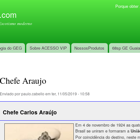
Pular
Porque obte
Menu secundário
para o
l.com
conteúdo
Escotismo moderno
principal
ogia do GEG
Sobre ACESSO VIP
NossosProdutos
68sp GE Guai
Chefe Araujo
Enviado por
paulo.cabello
em ter, 11/05/2019 - 10:58
Chefe Carlos Araújo
Em 4 de novembro de 1924 as quatr
Brasil se uniram e formaram a
Uniã
Por coincidência do destino, neste