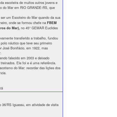
ida escoteira de muitos outros jovens e
ismo do Mar em RIO GRANDE-RS, que
ser um Escoteiro do Mar quando da sua
neiro, onde se formou chefe na
FBEM
no 45° GEMAR Euclides
iros do Mar),
amente transferido a trabalho, fundou
olo náutico que teve seu primeiro
r José Bonifácio, em 1922, mas
.
tendo falecido em 2003 e deixado
treinados. Ele foi e é uma referência.
scotismo do Mar: recordar das lições dos
ncia.
19
 36/RS Iguassu, em atividade de visita