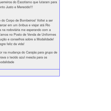
Guerreiros do Escotismo que lutaram para
nto Justo e Merecido!!!
do Corpo de Bombeiros! Voltei a ser
rcar em um ônibus e viajar atá Rio
a na rodoviária me esperando com a
íamos no Posto de Venda de Uniformes
rução e conselhos sobre a Modalidade!
gre feliz da vida!
dor na mudança do Carajás para grupo de
ava o tecido azul mescla para os
 modalidade