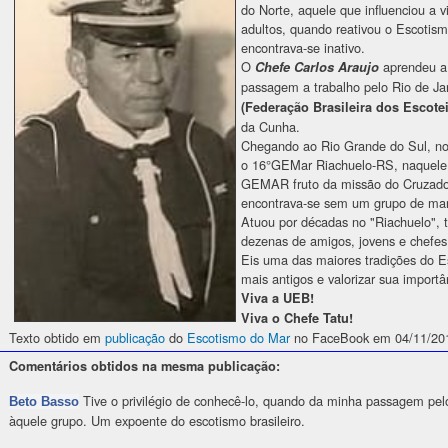
do Norte, aquele que influenciou a v
adultos, quando reativou o Escot
encontrava-se inativo.
O
aprendeu a 
Chefe Carlos Araujo
passagem a trabalho pelo Rio de Ja
(Federação Brasileira dos Escote
da Cunha.
Chegando ao Rio Grande do Sul, nov
o 16°GEMar Riachuelo-RS, naquele p
GEMAR fruto da missão do Cruzado
encontrava-se sem um grupo de mar
Atuou por décadas no "Riachuelo", 
dezenas de amigos, jovens e chefes 
Eis uma das maiores tradições do E
mais antigos e valorizar sua importâ
Viva a UEB!
Viva o Chefe Tatu!
Texto obtido em
publicação
do
Escotismo do Mar
no FaceBook em 04/11/20
Comentários obtidos na mesma publicação:
Tive o privilégio de conhecê-lo, quando da minha passagem pelo
Beto Basso
àquele grupo. Um expoente do escotismo brasileiro.