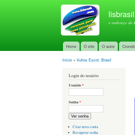
lisbrasi
o endereço do 
Home
O site
O autor
Cronol
Menu principal
Início
»
Vultos Escot. Brasil
Você está aqui
Login do usuário
Usuário
*
Senha
*
Ver senha
Criar nova conta
Recuperar senha