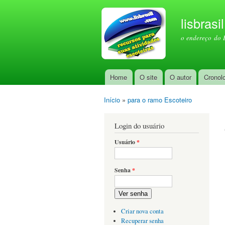
lisbrasi
o endereço do 
Home
O site
O autor
Cronol
Menu principal
Início
»
para o ramo Escoteiro
Você está aqui
Login do usuário
Usuário
*
Senha
*
Ver senha
Criar nova conta
Recuperar senha