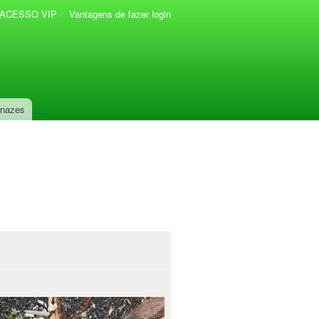
r ACESSO VIP
Vantagens de fazer login
anazes