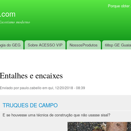
Pular
Porque obte
Menu secundário
para o
l.com
conteúdo
Escotismo moderno
principal
ogia do GEG
Sobre ACESSO VIP
NossosProdutos
68sp GE Guai
Entalhes e encaixes
Enviado por
paulo.cabello
em qui, 12/20/2018 - 08:39
TRUQUES DE CAMPO
E se houvesse uma técnica de construção que não usasse sisal?