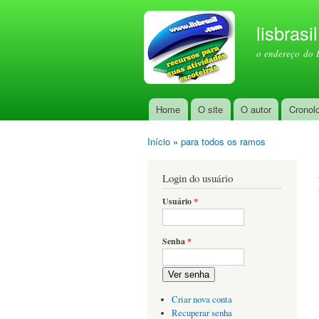
lisbrasi
o endereço do 
Home
O site
O autor
Cronol
Menu principal
Início
»
para todos os ramos
Você está aqui
Login do usuário
Usuário
*
Senha
*
Ver senha
Criar nova conta
Recuperar senha