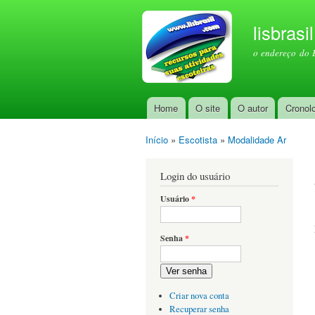
lisbrasi
o endereço do 
Home
O site
O autor
Cronol
Menu principal
Início
»
Escotista
»
Modalidade Ar
Você está aqui
Login do usuário
Usuário
*
Senha
*
Ver senha
Criar nova conta
Recuperar senha