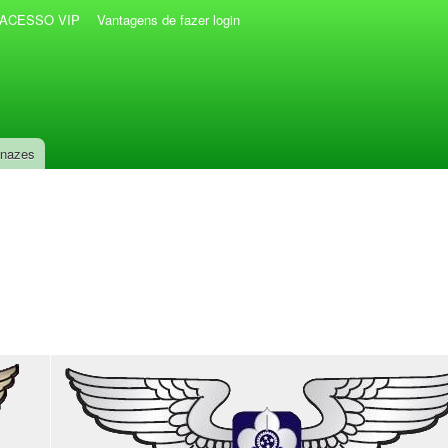
r ACESSO VIP
Vantagens de fazer login
anazes