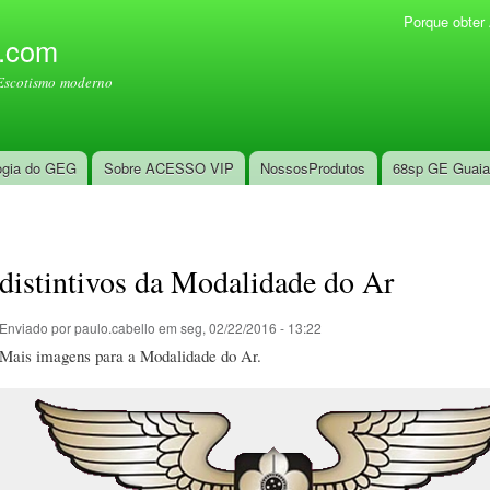
Pular
Porque obte
Menu secundário
para o
l.com
conteúdo
Escotismo moderno
principal
ogia do GEG
Sobre ACESSO VIP
NossosProdutos
68sp GE Guai
distintivos da Modalidade do Ar
Enviado por
paulo.cabello
em seg, 02/22/2016 - 13:22
Mais imagens para a Modalidade do Ar.