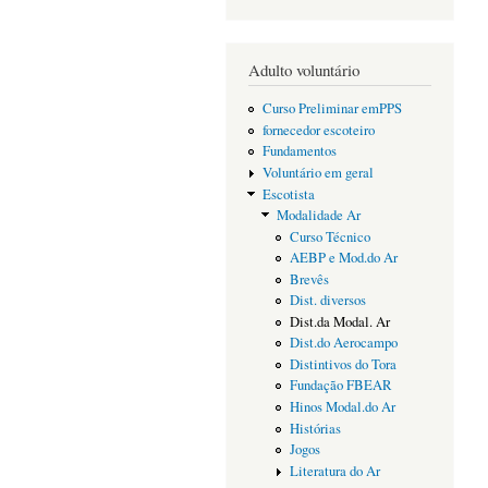
Adulto voluntário
Curso Preliminar emPPS
fornecedor escoteiro
Fundamentos
Voluntário em geral
Escotista
Modalidade Ar
Curso Técnico
AEBP e Mod.do Ar
Brevês
Dist. diversos
Dist.da Modal. Ar
Dist.do Aerocampo
Distintivos do Tora
Fundação FBEAR
Hinos Modal.do Ar
Histórias
Jogos
Literatura do Ar