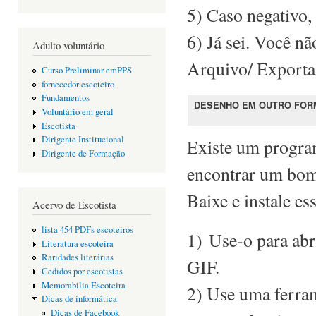
5) Caso negativo,
6) Já sei. Você n
Adulto voluntário
Arquivo/ Exportar
Curso Preliminar emPPS
fornecedor escoteiro
Fundamentos
DESENHO EM OUTRO FOR
Voluntário em geral
Escotista
Dirigente Institucional
Existe um progra
Dirigente de Formação
encontrar um bom
Baixe e instale e
Acervo de Escotista
lista 454 PDFs escoteiros
1)
Use-o para abr
Literatura escoteira
Raridades literárias
GIF.
Cedidos por escotistas
Memorabilia Escoteira
2) Use uma ferram
Dicas de informática
Dicas de Facebook