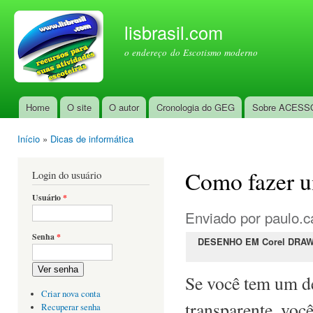
Pul
par
lisbrasil.com
con
o endereço do Escotismo moderno
prin
Home
O site
O autor
Cronologia do GEG
Sobre ACESS
Menu principal
Início
»
Dicas de informática
Você está aqui
Como fazer u
Login do usuário
Usuário
*
Enviado por
paulo.c
Senha
*
DESENHO EM Corel DRA
Ver senha
Se você tem um d
Criar nova conta
transparente, voc
Recuperar senha