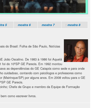
:
tra 5
mostra 6
mostra 7
mostra 8
nais do Brasil: Folha de São Paulo, Notícias
GE João Oscalino. De 1983 à 1986 foi Aquelá
1 foi do 10ºSP GE Parecis. Em 1992 montou
usava as dependências do GE Caiapós como sede e para onde
lho cuidadoso, contando com psicólogos e professores como
or (Mairinque/SP) por alguns anos. Em 2008 voltou para o GE
0ºSP GE Parecis.
 Lobinho; Chefe de Grupo e membro da Equipe de Formação
 bem como escrever livros.