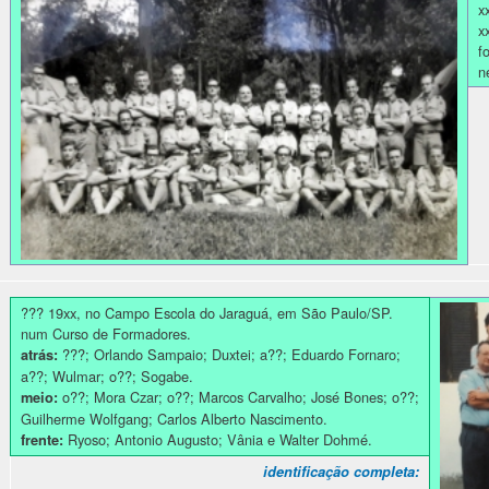
x
x
fo
n
??? 19xx, no Campo Escola do Jaraguá, em São Paulo/SP.
num Curso de Formadores.
???; Orlando Sampaio; Duxtei; a??; Eduardo Fornaro;
atrás:
a??; Wulmar; o??; Sogabe.
o??; Mora Czar; o??; Marcos Carvalho; José Bones; o??;
meio:
Guilherme Wolfgang; Carlos Alberto Nascimento.
Ryoso; Antonio Augusto; Vânia e Walter Dohmé.
frente:
identificação completa: