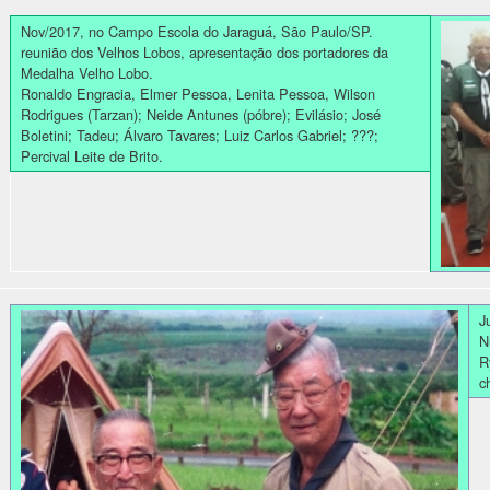
Nov/2017, no Campo Escola do Jaraguá, São Paulo/SP.
reunião dos Velhos Lobos, apresentação dos portadores da
Medalha Velho Lobo.
Ronaldo Engracia, Elmer Pessoa, Lenita Pessoa, Wilson
Rodrigues (Tarzan); Neide Antunes (póbre); Evilásio; José
Boletini; Tadeu; Álvaro Tavares; Luiz Carlos Gabriel; ???;
Percival Leite de Brito.
J
N
R
c