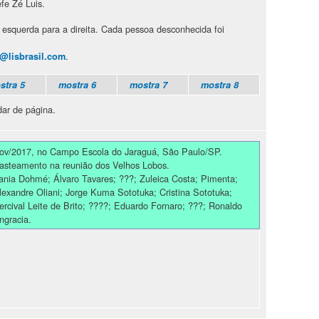
fe Zé Luis.
esquerda para a direita. Cada pessoa desconhecida foi
.
@lisbrasil.com
stra 5
mostra 6
mostra 7
mostra 8
udar de página.
ov/2017, no Campo Escola do Jaraguá, São Paulo/SP.
asteamento na reunião dos Velhos Lobos.
ania Dohmé; Álvaro Tavares; ???; Zuleica Costa; Pimenta;
lexandre Oliani; Jorge Kuma Sototuka; Cristina Sototuka;
ercival Leite de Brito; ????; Eduardo Fornaro; ???; Ronaldo
ngracia.