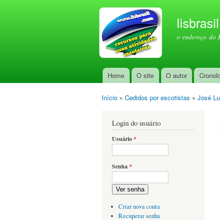
lisbrasi
o endereço do 
Home
O site
O autor
Cronol
Menu principal
Início
»
Cedidos por escotistas
»
José Lu
Você está aqui
Login do usuário
Usuário
*
Senha
*
Ver senha
Criar nova conta
Recuperar senha