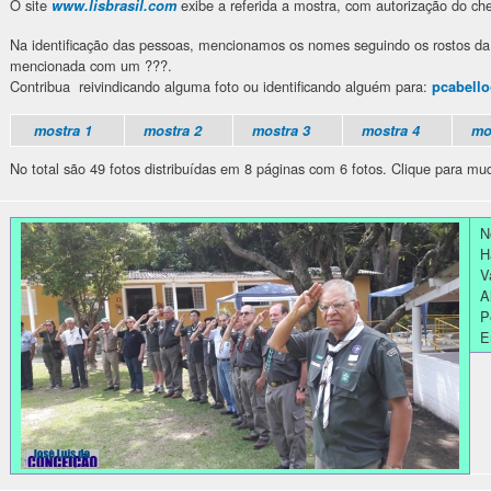
O site
exibe a referida a mostra, com autorização do che
www.lisbrasil.com
Na identificação das pessoas, mencionamos os nomes seguindo os rostos da 
mencionada com um ???.
Contribua reivindicando alguma foto ou identificando alguém para:
pcabello
mostra 1
mostra 2
mostra 3
mostra 4
mo
No total são 49 fotos distribuídas em 8 páginas com 6 fotos. Clique para m
N
H
V
A
P
E