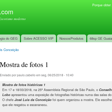
Pular
Porque obte
Menu secundário
para o
l.com
conteúdo
Escotismo moderno
principal
ogia do GEG
Sobre ACESSO VIP
NossosProdutos
68sp GE Guai
is Conceição
Mostra de fotos 1
Enviado por
paulo.cabello
em seg, 06/25/2018 - 10:40
Mostra de fotos históricas 1
Em 17 e 18/03/2018, na 25ª Assembleia Regional de São Paulo, o
Conselh
apresentou uma exposição de fotografias históricas numa das salas do
Lobo
​O chefe
foi quem organizou a mostra. Ele escolheu
José Luis da Conceição
que ele resgatou e escananeou.