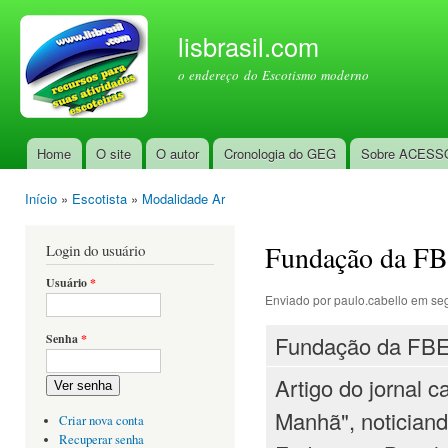
Pul
par
lisbrasil.com
con
o endereço do Escotismo moderno
prin
Home
O site
O autor
Cronologia do GEG
Sobre ACESS
Menu principal
Início
»
Escotista
»
Modalidade Ar
Você está aqui
Fundação da F
Login do usuário
Usuário
*
Enviado por
paulo.cabello
em seg
Fundação da FBEA
Senha
*
Artigo do jornal c
Ver senha
Manhã", notician
Criar nova conta
Recuperar senha