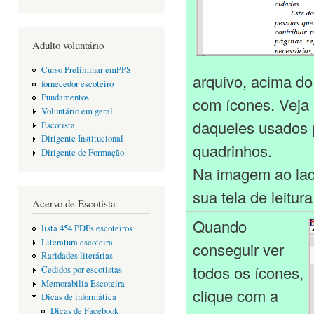
Adulto voluntário
Curso Preliminar emPPS
arquivo, acima do
fornecedor escoteiro
Fundamentos
com ícones. Veja
Voluntário em geral
daqueles usados 
Escotista
Dirigente Institucional
quadrinhos.
Dirigente de Formação
Na imagem ao lado
sua tela de leitur
Acervo de Escotista
Quando
lista 454 PDFs escoteiros
Literatura escoteira
conseguir ver
Raridades literárias
todos os ícones,
Cedidos por escotistas
Memorabilia Escoteira
clique com a
Dicas de informática
Dicas de Facebook