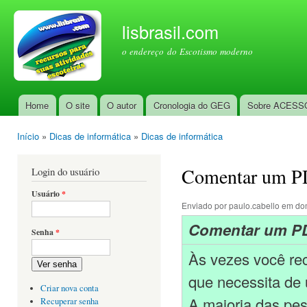
Pul
par
lisbrasil.com
con
o endereço do Escotismo moderno
prin
Home
O site
O autor
Cronologia do GEG
Sobre ACESS
Menu principal
Início
»
Dicas de informática
»
Dicas de informática
Você está aqui
Comentar um 
Login do usuário
Usuário
*
Enviado por
paulo.cabello
em dom
Comentar um P
Senha
*
Às vezes você rec
Ver senha
que necessita de
Criar nova conta
A maioria das pes
Recuperar senha