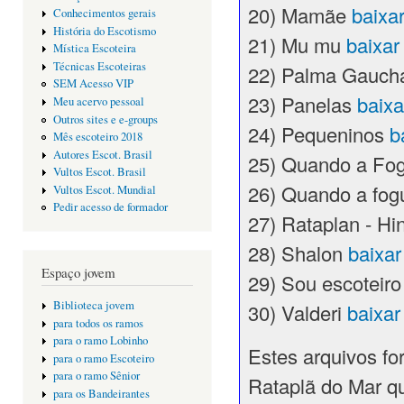
20) Mamãe
baixa
Conhecimentos gerais
História do Escotismo
21) Mu mu
baixa
Mística Escoteira
Técnicas Escoteiras
22) Palma Gauc
SEM Acesso VIP
23) Panelas
baix
Meu acervo pessoal
Outros sites e e-groups
24) Pequeninos
b
Mês escoteiro 2018
Autores Escot. Brasil
25) Quando a Fog
Vultos Escot. Brasil
26) Quando a fog
Vultos Escot. Mundial
Pedir acesso de formador
27) Rataplan - Hi
28) Shalon
baixa
Espaço jovem
29) Sou escoteir
Biblioteca jovem
30) Valderi
baixa
para todos os ramos
para o ramo Lobinho
Estes arquivos fo
para o ramo Escoteiro
para o ramo Sênior
Rataplã do Mar qu
para os Bandeirantes