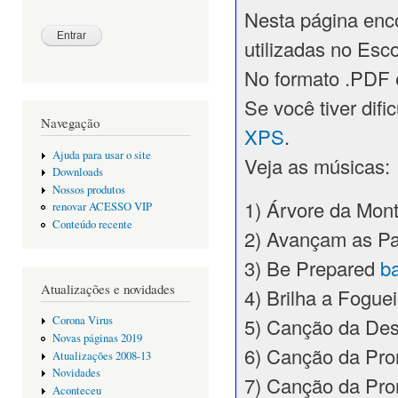
Nesta página enc
utilizadas no Esc
No formato .PDF 
Se você tiver difi
Navegação
XPS
.
Ajuda para usar o site
Veja as músicas:
Downloads
Nossos produtos
1) Árvore da Mo
renovar ACESSO VIP
Conteúdo recente
2) Avançam as Pa
3) Be Prepared
b
Atualizações e novidades
4) Brilha a Fogue
5) Canção da De
Corona Virus
Novas páginas 2019
6) Canção da Pr
Atualizações 2008-13
Novidades
7) Canção da P
Aconteceu