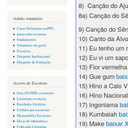
8) Canção do Aju
8a) Canção do Sê
Adulto voluntário
9) Canção do Sên
Curso Preliminar emPPS
fornecedor escoteiro
10) Canto da Alv
Fundamentos
Voluntário em geral
11) Eu tenho um 
Escotista
12) Eu vi um sap
Dirigente Institucional
Dirigente de Formação
13) Flor vermelh
14) Gue gum
bai
Acervo de Escotista
15) Hino a Caio 
16) Hino Nacional
lista 454 PDFs escoteiros
Literatura escoteira
17) Ingoniama
ba
Raridades literárias
Cedidos por escotistas
18) Kumbaiah
ba
Memorabilia Escoteira
Dicas de informática
19) Make
baixar 
Cobiçada Literatura