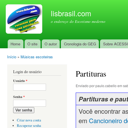
Pul
par
lisbrasil.com
con
o endereço do Escotismo moderno
prin
Home
O site
O autor
Cronologia do GEG
Sobre ACESS
Menu principal
Início
»
Músicas escoteiras
Você está aqui
Partituras
Login do usuário
Usuário
*
Enviado por
paulo.cabello
em sab
Partituras e pau
Senha
*
Você encontrar as
Ver senha
em
Cancioneiro 
Criar nova conta
Recuperar senha