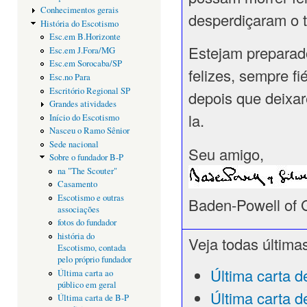
Conhecimentos gerais
desperdiçaram o 
História do Escotismo
Esc.em B.Horizonte
Estejam preparad
Esc.em J.Fora/MG
Esc.em Sorocaba/SP
felizes, sempre f
Esc.no Para
Escritório Regional SP
depois que deixar
Grandes atividades
la.
Início do Escotismo
Nasceu o Ramo Sênior
Sede nacional
Seu amigo,
Sobre o fundador B-P
na "The Scouter"
Casamento
Escotismo e outras
Baden-Powell of G
associações
fotos do fundador
história do
Veja todas últimas
Escotismo, contada
pelo próprio fundador
Última carta d
Última carta ao
público em geral
Última carta d
Última carta de B-P