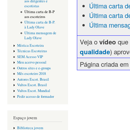
aos dirigentes e
Última carta d
escotistas
Última carta de B-P
Última carta d
aos escoteiros
Última carta de B-P.
Última mensa
à Lady Olave
Última mensagem de
Lady Olave
Veja o
vídeo
que 
Mística Escoteira
qualidade
) apro
Técnicas Escoteiras
SEM Acesso VIP
Página criada em
Meu acervo pessoal
Outros sites e e-groups
Mês escoteiro 2018
Autores Escot. Brasil
Vultos Escot. Brasil
Vultos Escot. Mundial
Pedir acesso de formador
Espaço jovem
Biblioteca jovem