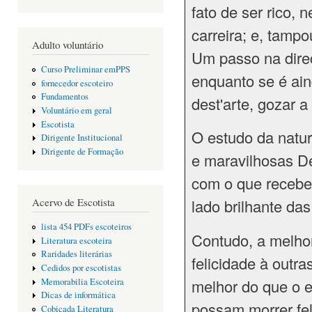
fato de ser rico,
carreira; e, tam
Adulto voluntário
Um passo na direç
Curso Preliminar emPPS
enquanto se é ain
fornecedor escoteiro
Fundamentos
dest'arte, gozar 
Voluntário em geral
Escotista
O estudo da natur
Dirigente Institucional
Dirigente de Formação
e maravilhosas D
com o que recebe
Acervo de Escotista
lado brilhante das
lista 454 PDFs escoteiros
Contudo, a melhor
Literatura escoteira
Raridades literárias
felicidade à out
Cedidos por escotistas
melhor do que o 
Memorabilia Escoteira
Dicas de informática
possam morrer fe
Cobiçada Literatura