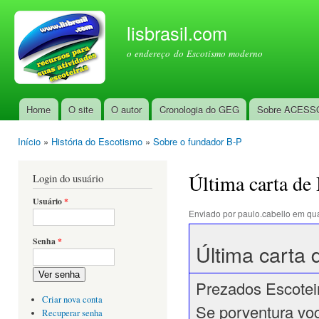
Pul
par
lisbrasil.com
con
o endereço do Escotismo moderno
prin
Home
O site
O autor
Cronologia do GEG
Sobre ACESS
Menu principal
Início
»
História do Escotismo
»
Sobre o fundador B-P
Você está aqui
Última carta de 
Login do usuário
Usuário
*
Enviado por
paulo.cabello
em qua
Senha
*
Última carta 
Ver senha
Prezados Escotei
Criar nova conta
Se porventura voc
Recuperar senha