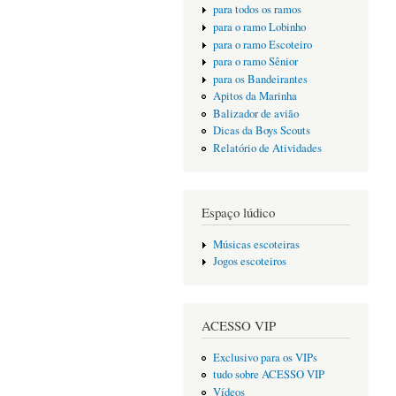
para todos os ramos
para o ramo Lobinho
para o ramo Escoteiro
para o ramo Sênior
para os Bandeirantes
Apitos da Marinha
Balizador de avião
Dicas da Boys Scouts
Relatório de Atividades
Espaço lúdico
Músicas escoteiras
Jogos escoteiros
ACESSO VIP
Exclusivo para os VIPs
tudo sobre ACESSO VIP
Vídeos