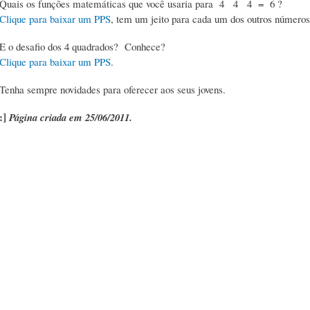
Quais os funções matemáticas que você usaria para 4 4 4 = 6 ?
Clique para baixar um PPS
, tem um jeito para cada um dos outros números
E o desafio dos 4 quadrados? Conhece?
Clique para baixar um PPS
.
Tenha sempre novidades para oferecer aos seus jovens.
:]
Página criada em 25/06/2011.