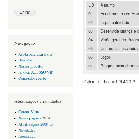
UD
Assunto
01
Fundamentos do Esc
02
Espiritualmdade
03
Desenv.da criança e 
04
Visão geral do Progr
Navegação
05
Cerimônias escoteira
Ajuda para usar o site
06
Jogos
Downloads
07
Programação de reun
Nossos produtos
renovar ACESSO VIP
Conteúdo recente
página criada em 17/04/2013
Atualizações e novidades
Corona Virus
Novas páginas 2019
Atualizações 2008-13
Novidades
Aconteceu