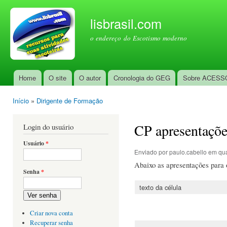
Pul
par
lisbrasil.com
con
o endereço do Escotismo moderno
prin
Home
O site
O autor
Cronologia do GEG
Sobre ACESS
Menu principal
Início
»
Dirigente de Formação
Você está aqui
CP apresentaçõe
Login do usuário
Usuário
*
Enviado por
paulo.cabello
em qua
Abaixo as apresentações para o
Senha
*
texto da célula
Ver senha
Criar nova conta
Recuperar senha