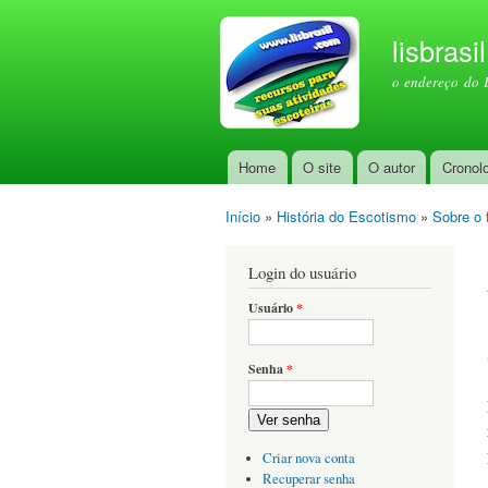
lisbrasi
o endereço do 
Home
O site
O autor
Cronol
Menu principal
Início
»
História do Escotismo
»
Sobre o 
Você está aqui
Login do usuário
Usuário
*
Senha
*
Ver senha
Criar nova conta
Recuperar senha