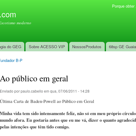
Pular
Porque obte
Menu secundário
para o
l.com
conteúdo
Escotismo moderno
principal
ogia do GEG
Sobre ACESSO VIP
NossosProdutos
68sp GE Guai
fundador B-P
Ao público em geral
Enviado por
paulo.cabello
em qua, 07/06/2011 - 14:28
Última Carta de Baden-Powell ao Público em Geral
Minha vida tem sido intensamente feliz, não só em meu próprio círcul
mundo afora. Eu gostaria antes que eu me vá, dizer o quanto agradecid
pelas intenções que têm tido comigo.