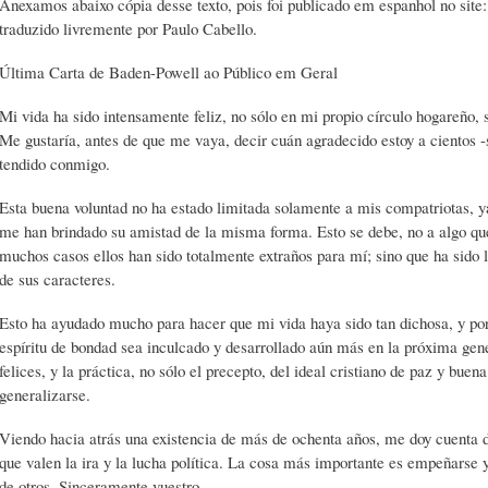
Anexamos abaixo cópia desse texto, pois foi publicado em espanhol no site
traduzido livremente por Paulo Cabello.
Última Carta de Baden-Powell ao Público em Geral
Mi vida ha sido intensamente feliz, no sólo en mi propio círculo hogareño, 
Me gustaría, antes de que me vaya, decir cuán agradecido estoy a cientos -
tendido conmigo.
Esta buena voluntad no ha estado limitada solamente a mis compatriotas, 
me han brindado su amistad de la misma forma. Esto se debe, no a algo que
muchos casos ellos han sido totalmente extraños para mí; sino que ha sido l
de sus caracteres.
Esto ha ayudado mucho para hacer que mi vida haya sido tan dichosa, y po
espíritu de bondad sea inculcado y desarrollado aún más en la próxima ge
felices, y la práctica, no sólo el precepto, del ideal cristiano de paz y buen
generalizarse.
Viendo hacia atrás una existencia de más de ochenta años, me doy cuenta de
que valen la ira y la lucha política. La cosa más importante es empeñarse y
de otros. Sinceramente vuestro,