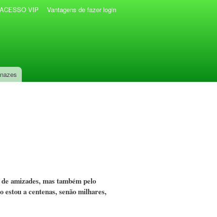
r ACESSO VIP
Vantagens de fazer login
anazes
o de amizades, mas também pelo
o estou a centenas, senão milhares,