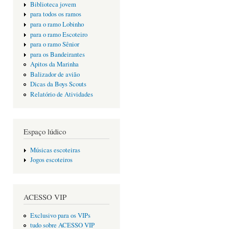
Biblioteca jovem
para todos os ramos
para o ramo Lobinho
para o ramo Escoteiro
para o ramo Sênior
para os Bandeirantes
Apitos da Marinha
Balizador de avião
Dicas da Boys Scouts
Relatório de Atividades
Espaço lúdico
Músicas escoteiras
Jogos escoteiros
ACESSO VIP
Exclusivo para os VIPs
tudo sobre ACESSO VIP