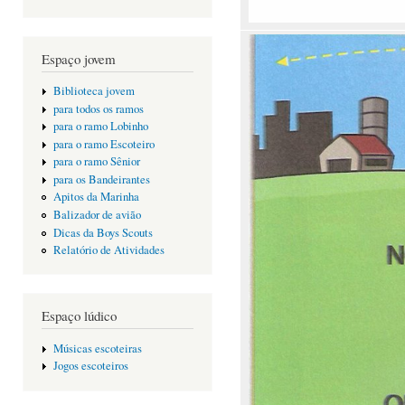
Espaço jovem
Biblioteca jovem
para todos os ramos
para o ramo Lobinho
para o ramo Escoteiro
para o ramo Sênior
para os Bandeirantes
Apitos da Marinha
Balizador de avião
Dicas da Boys Scouts
Relatório de Atividades
Espaço lúdico
Músicas escoteiras
Jogos escoteiros