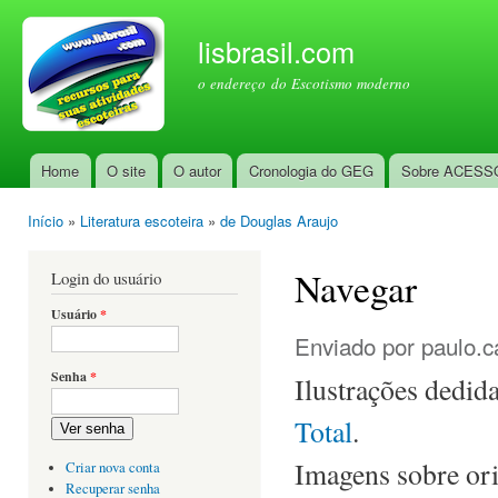
Pul
par
lisbrasil.com
con
o endereço do Escotismo moderno
prin
Home
O site
O autor
Cronologia do GEG
Sobre ACESS
Menu principal
Início
»
Literatura escoteira
»
de Douglas Araujo
Você está aqui
Navegar
Login do usuário
Usuário
*
Enviado por
paulo.c
Senha
*
Ilustrações dedid
Total
.
Ver senha
Imagens sobre ori
Criar nova conta
Recuperar senha