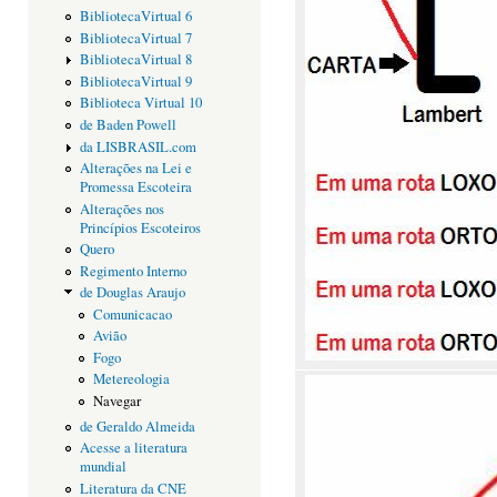
BibliotecaVirtual 6
BibliotecaVirtual 7
BibliotecaVirtual 8
BibliotecaVirtual 9
Biblioteca Virtual 10
de Baden Powell
da LISBRASIL.com
Alterações na Lei e
Promessa Escoteira
Alterações nos
Princípios Escoteiros
Quero
Regimento Interno
de Douglas Araujo
Comunicacao
Avião
Fogo
Metereologia
Navegar
de Geraldo Almeida
Acesse a literatura
mundial
Literatura da CNE