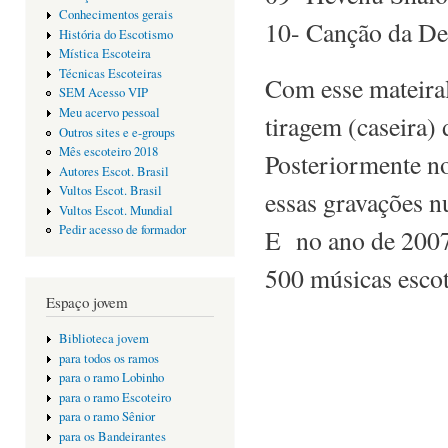
Conhecimentos gerais
10- Canção da De
História do Escotismo
Mística Escoteira
Técnicas Escoteiras
Com esse mateiral
SEM Acesso VIP
Meu acervo pessoal
tiragem (caseira) 
Outros sites e e-groups
Mês escoteiro 2018
Posteriormente no
Autores Escot. Brasil
Vultos Escot. Brasil
essas gravações
Vultos Escot. Mundial
Pedir acesso de formador
E no ano de 2007
500 músicas escot
Espaço jovem
Biblioteca jovem
para todos os ramos
para o ramo Lobinho
para o ramo Escoteiro
para o ramo Sênior
para os Bandeirantes