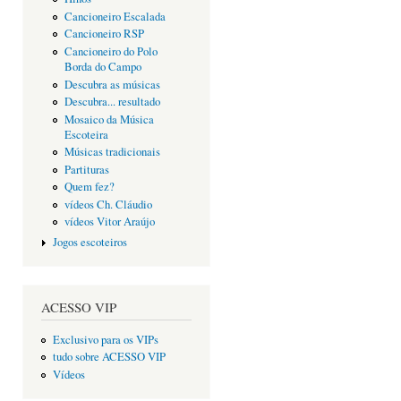
Cancioneiro Escalada
Cancioneiro RSP
Cancioneiro do Polo
Borda do Campo
Descubra as músicas
Descubra... resultado
Mosaico da Música
Escoteira
Músicas tradicionais
Partituras
Quem fez?
vídeos Ch. Cláudio
vídeos Vitor Araújo
Jogos escoteiros
ACESSO VIP
Exclusivo para os VIPs
tudo sobre ACESSO VIP
Vídeos