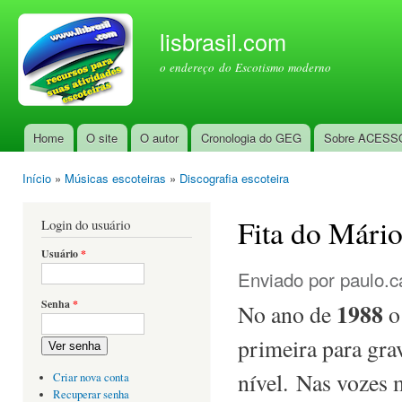
Pul
par
lisbrasil.com
con
o endereço do Escotismo moderno
prin
Home
O site
O autor
Cronologia do GEG
Sobre ACESS
Menu principal
Início
»
Músicas escoteiras
»
Discografia escoteira
Você está aqui
Fita do Mári
Login do usuário
Usuário
*
Enviado por
paulo.c
Senha
*
1988
No ano de
o
primeira para grav
Ver senha
nível. Nas vozes 
Criar nova conta
Recuperar senha