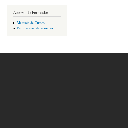
Acervo do Formador
Manuais de Cursos
Pedir acesso de formador