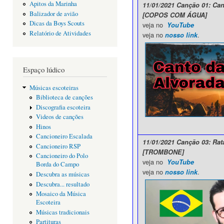
Apitos da Marinha
11/01/2021 Canção 01: Can
Balizador de avião
[COPOS COM ÁGUA]
Dicas da Boys Scouts
veja no
YouTube
Relatório de Atividades
veja no
.
nosso link
Espaço lúdico
Músicas escoteiras
Biblioteca de canções
Discografia escoteira
Videos de canções
Hinos
Cancioneiro Escalada
11/01/2021 Canção 03: Rat
Cancioneiro RSP
[TROMBONE]
Cancioneiro do Polo
veja no
YouTube
Borda do Campo
veja no
.
nosso link
Descubra as músicas
Descubra... resultado
Mosaico da Música
Escoteira
Músicas tradicionais
Partituras