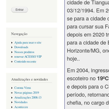
cidade de Tiang
03/12/1994. Em 
se para a cidade
para cursar sua 
depois em 2020 tr
Navegação
para a cidade de 
Ajuda para usar o site
Downloads
Horizonte/MG, ond
Nossos produtos
hoje..
renovar ACESSO VIP
Conteúdo recente
Em 2004, ingres
escoteiro no
19ºC
Atualizações e novidades
e depois para o C
Corona Virus
Novas páginas 2019
período, retornan
Atualizações 2008-13
chefia, no cargo 
Novidades
Aconteceu