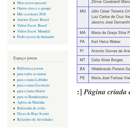
Zilmar Cavalcanti Marc
Meu acervo pessoal
Outros sites e e-groups
MG
Júlio César Teixeira Criv
Mês escoteiro 2018
Luiz Carlos da Cruz Va
Autores Escot. Brasil
Jácomo José Demarchi
Vultos Escot. Brasil
Vultos Escot. Mundial
MA
Maria da Graça Silva P
Pedir acesso de formador
PA
Karl Heinz Weber
PI
Antonio Gomes de Ara
Espaço jovem
MT
Celia Alves Borges
BA
Hildebrando Pereira Sa
Biblioteca jovem
para todos os ramos
PE
Maria José Feitosa Vie
para o ramo Lobinho
para o ramo Escoteiro
:]
Página criada 
para o ramo Sênior
para os Bandeirantes
Apitos da Marinha
Balizador de avião
Dicas da Boys Scouts
Relatório de Atividades