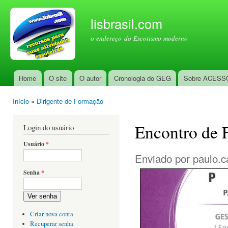
Pul
par
lisbrasil.com
con
o endereço do Escotismo moderno
prin
Home
O site
O autor
Cronologia do GEG
Sobre ACESS
Menu principal
Início
»
Dirigente de Formação
Você está aqui
Encontro de 
Login do usuário
Usuário
*
Enviado por
paulo.c
Senha
*
Ver senha
Criar nova conta
Recuperar senha