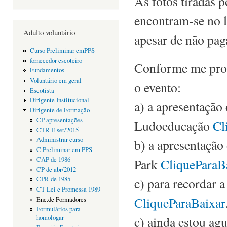
As fotos tiradas 
encontram-se no 
Adulto voluntário
apesar de não pag
Curso Preliminar emPPS
fornecedor escoteiro
Conforme me prop
Fundamentos
Voluntário em geral
o evento:
Escotista
Dirigente Institucional
a) a apresentação
Dirigente de Formação
CP apresentações
Ludoeducação
Cl
CTR E set/2015
Administrar curso
b) a apresentação
C.Preliminar em PPS
CAP de 1986
Park
CliqueParaB
CP de abr/2012
c) para recordar 
CPR de 1985
CT Lei e Promessa 1989
CliqueParaBaixar
Enc.de Formadores
Formulários para
c) ainda estou ag
homologar