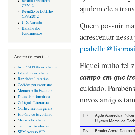
Reunião Escoteira
CP2012
ajudem ele a tran
Reunião de Lobinho
CPabr2012
UDs Narradas
Quem possuir mai
Baralho dos
Fundamentos
acrescentar nessa
pcabello@lisbras
Acervo de Escotista
Fiquei muito feli
lista 454 PDFs escoteiros
Literatura escoteira
campo em que tre
Raridades literárias
Cedidos por escotistas
cuidado. Parabéns
Memorabilia Escoteira
Dicas de informática
novos amigos tamb
Cobiçada Literatura
Conhecimentos gerais
História do Escotismo
PR
Agda Aparecida Pulceno
Mística Escoteira
Ulysses Marcellos Roch
Técnicas Escoteiras
RN
Braulio André Dantas d
SEM Acesso VIP