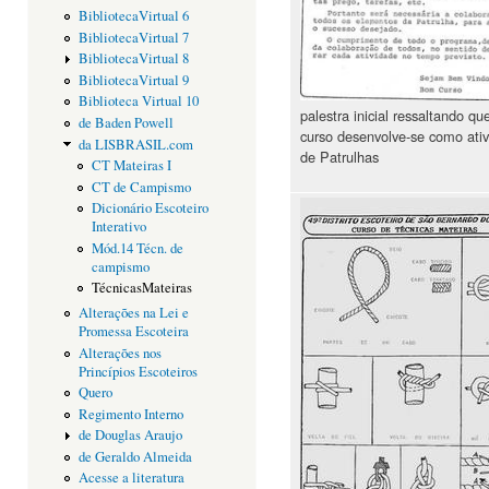
BibliotecaVirtual 6
BibliotecaVirtual 7
BibliotecaVirtual 8
BibliotecaVirtual 9
Biblioteca Virtual 10
palestra inicial ressaltando qu
de Baden Powell
curso desenvolve-se como ati
da LISBRASIL.com
de Patrulhas
CT Mateiras I
CT de Campismo
Dicionário Escoteiro
Interativo
Mód.14 Técn. de
campismo
TécnicasMateiras
Alterações na Lei e
Promessa Escoteira
Alterações nos
Princípios Escoteiros
Quero
Regimento Interno
de Douglas Araujo
de Geraldo Almeida
Acesse a literatura