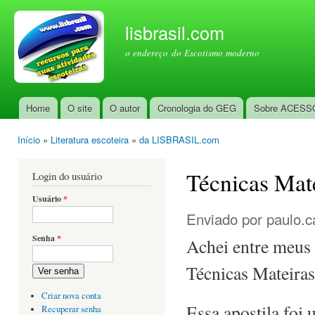
Pul
par
lisbrasil.com
con
o endereço do Escotismo moderno
prin
Home
O site
O autor
Cronologia do GEG
Sobre ACESS
Menu principal
Início
»
Literatura escoteira
»
da LISBRASIL.com
Você está aqui
Técnicas Mat
Login do usuário
Usuário
*
Enviado por
paulo.c
Senha
*
Achei entre meus 
Técnicas Mateiras
Ver senha
Criar nova conta
Essa apostila foi 
Recuperar senha