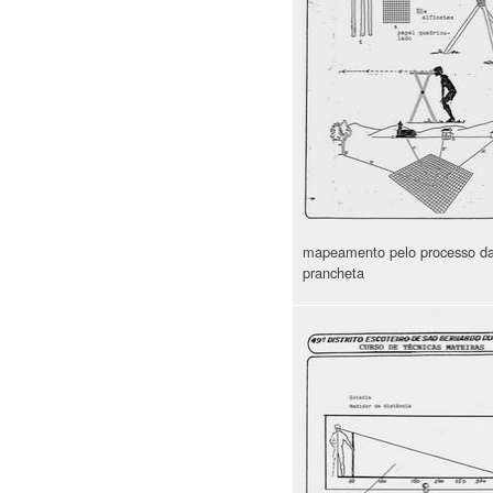
mapeamento pelo processo d
prancheta