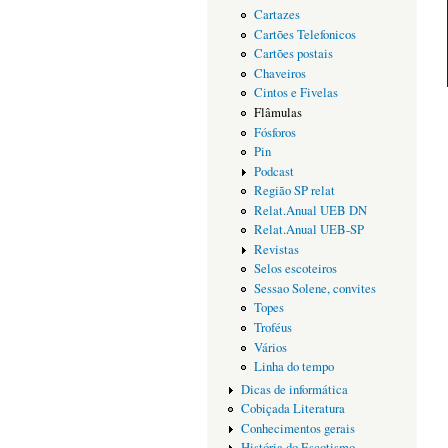
Cartazes
Cartões Telefonicos
Cartões postais
Chaveiros
Cintos e Fivelas
Flâmulas
Fósforos
Pin
Podcast
Região SP relat
Relat.Anual UEB DN
Relat.Anual UEB-SP
Revistas
Selos escoteiros
Sessao Solene, convites
Topes
Troféus
Vários
Linha do tempo
Dicas de informática
Cobiçada Literatura
Conhecimentos gerais
História do Escotismo