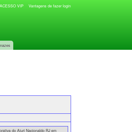
r ACESSO VIP
Vantagens de fazer login
anazes
ativa do Ajuri Nacionaldo RJ em