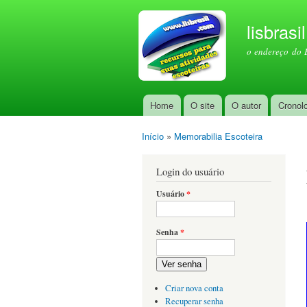
lisbrasi
o endereço do 
Home
O site
O autor
Cronol
Menu principal
Início
»
Memorabilia Escoteira
Você está aqui
Login do usuário
Usuário
*
Senha
*
Ver senha
Criar nova conta
Recuperar senha