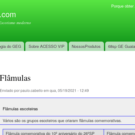
Pular
Porque obte
Menu secundário
para o
l.com
conteúdo
Escotismo moderno
principal
ogia do GEG
Sobre ACESSO VIP
NossosProdutos
68sp GE Guai
Flâmulas
Enviado por
paulo.cabello
em qua, 05/19/2021 - 12:49
Flâmulas escoteiras
Vários são os grupos escoteiros que criaram flâmulas comemorativas.
Flâmula comemorativa do 10º aniversário do 26ºSP
Flâmula comemor