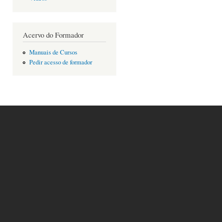
Acervo do Formador
Manuais de Cursos
Pedir acesso de formador