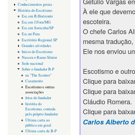
Getúlio Vargas e
Conhecimentos gerais
À ele que devemo
História do Escotismo
Esc.em B.Horizonte
escoteira.
Esc.em J.Fora/MG
Esc.em Sorocaba/SP
O chefe Carlos A
Esc.no Para
mesma tradução, 
Escritório Regional SP
Grandes atividades
Ele nos enviou um
Início do Escotismo
Nasceu o Ramo Sênior
Sede nacional
Escotismo e outr
Sobre o fundador B-P
na "The Scouter"
Clique para baixa
Casamento
Escotismo e outras
Clique para baixa
associações
fotos do fundador
Cláudio Romera.
história do
Escotismo, contada
Clique para baixa
pelo próprio fundador
Carlos Alberto 
Última carta ao
público em geral
Última carta de B-P