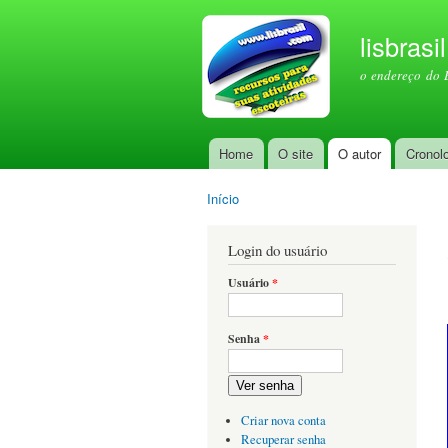
lisbrasi
o endereço do 
Home
O site
O autor
Cronol
Menu principal
Início
Você está aqui
Login do usuário
Usuário
*
Senha
*
Ver senha
Criar nova conta
Recuperar senha