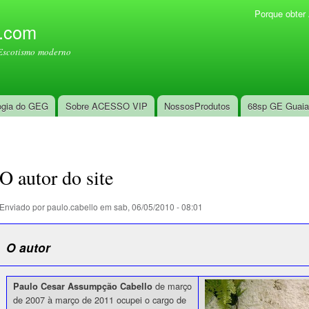
Pular
Porque obte
Menu secundário
para o
l.com
conteúdo
Escotismo moderno
principal
ogia do GEG
Sobre ACESSO VIP
NossosProdutos
68sp GE Guai
O autor do site
Enviado por
paulo.cabello
em sab, 06/05/2010 - 08:01
O autor
de março
Paulo Cesar Assumpção Cabello
de 2007 à março de 2011 ocupei o cargo de