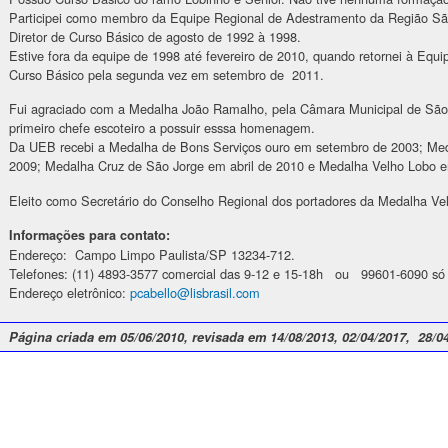
Participei como membro da Equipe Regional de Adestramento da Região Sã
Diretor de Curso Básico de agosto de 1992 à 1998.
Estive fora da equipe de 1998 até fevereiro de 2010, quando retornei à Equ
Curso Básico pela segunda vez em setembro de 2011.
Fui agraciado com a Medalha João Ramalho, pela Câmara Municipal de São
primeiro chefe escoteiro a possuir esssa homenagem.
Da UEB recebi a Medalha de Bons Serviços ouro em setembro de 2003; Med
2009; Medalha Cruz de São Jorge em abril de 2010 e Medalha Velho Lobo e
Eleito como Secretário do Conselho Regional dos portadores da Medalha Ve
Informações para contato:
Endereço: Campo Limpo Paulista/SP 13234-712.
Telefones: (11) 4893-3577 comercial das 9-12 e 15-18h ou 99601-6090 só
Endereço eletrônico:
pcabello@lisbrasil.com
Página criada em 05/06/2010, revisada em 14/08/2013, 02/04/2017, 28/0