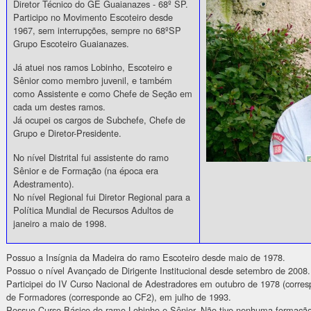
Diretor Técnico do GE Guaianazes - 68º SP.
Participo no Movimento Escoteiro desde
1967, sem interrupções, sempre no 68ºSP
Grupo Escoteiro Guaianazes.
Já atuei nos ramos Lobinho, Escoteiro e
Sênior como membro juvenil, e também
como Assistente e como Chefe de Seção em
cada um destes ramos.
Já ocupei os cargos de Subchefe, Chefe de
Grupo e Diretor-Presidente.
No nível Distrital fui assistente do ramo
Sênior e de Formação (na época era
Adestramento).
No nível Regional fui Diretor Regional para a
Política Mundial de Recursos Adultos de
janeiro a maio de 1998.
Possuo a Insígnia da Madeira do ramo Escoteiro desde maio de 1978.
Possuo o nível Avançado de Dirigente Institucional desde setembro de 2008.
Participei do IV Curso Nacional de Adestradores em outubro de 1978 (corres
de Formadores (corresponde ao CF2), em julho de 1993.
Possuo Curso Básico do ramo Lobinho e Sênior. Não tive nenhuma formação