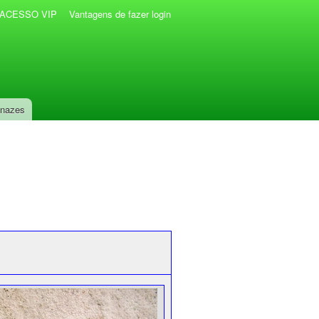
r ACESSO VIP
Vantagens de fazer login
anazes