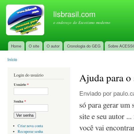
Pul
par
lisbrasil.com
con
o endereço do Escotismo moderno
prin
Home
O site
O autor
Cronologia do GEG
Sobre ACESS
Menu principal
Início
Você está aqui
Ajuda para o 
Login do usuário
Usuário
*
Enviado por
paulo.c
Senha
*
só para gerar um
site e seu autor ..
Ver senha
você vai encontrar
Criar nova conta
Recuperar senha