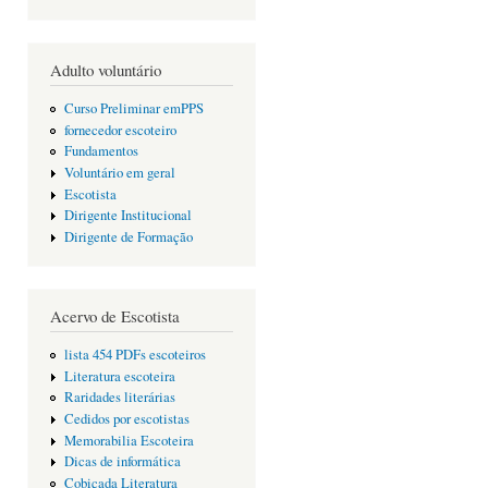
Adulto voluntário
Curso Preliminar emPPS
fornecedor escoteiro
Fundamentos
Voluntário em geral
Escotista
Dirigente Institucional
Dirigente de Formação
Acervo de Escotista
lista 454 PDFs escoteiros
Literatura escoteira
Raridades literárias
Cedidos por escotistas
Memorabilia Escoteira
Dicas de informática
Cobiçada Literatura